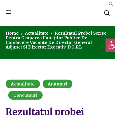
Home
Actualitate
Rezultatul Probei Scrise
Pentru Ocuparea Funcților Publice De
Deschi
Conducere Vacante De Director General
Adjunct Si Director Executiv-D.G.P.L
Actualitate
Anunțuri
Concursuri
Rezultatul probei