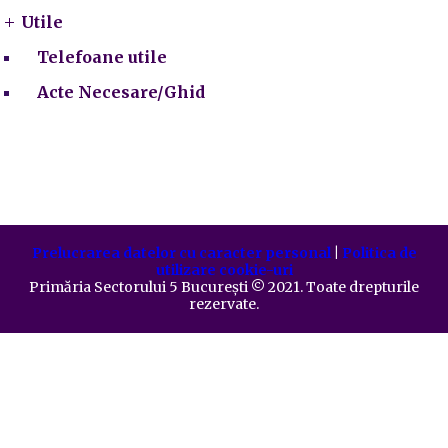
Utile
Telefoane utile
Acte Necesare/Ghid
Prelucrarea datelor cu caracter personal
|
Politica de
utilizare cookie-uri
Primăria Sectorului 5 București
©️
2021. Toate drepturile
rezervate.