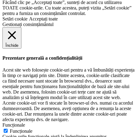
Făcând clic pe „Acceptați toate”, sunteți de acord cu utilizarea
TOATE cookie-urile. Cu toate acestea, puteți vizita „Setări cookie”
pentru a furniza un consimțământ controlat.
Setări cookie
Acceptați toate
Gestionați consimțământul
Închide
Prezentare generală a confidențialității
Acest site web folosește cookie-uri pentru a vă îmbunătăți experiența
în timp ce navigați prin site. Dintre acestea, cookie-urile clasificate
ca fiind necesare sunt stocate în browserul dvs., deoarece sunt
esențiale pentru funcționarea funcționalităților de bază ale site-ului
web. De asemenea, folosim cookie-uri terțe care ne ajută să
analizăm și să înțelegem modul în care utilizați acest site web.
Aceste cookie-uri vor fi stocate în browser-ul dvs. numai cu acordul
dumneavoastră. De asemenea, aveți opțiunea de a renunța la aceste
cookie-uri. Dar renunțarea la unele dintre aceste cookie-uri poate
afecta experiența dvs. de navigare.
Funcționale
Funcționale
Cookie-urile funcționale ajută la îndeplinirea anumitor