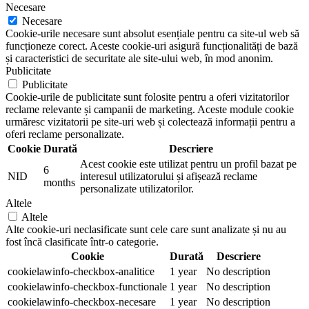
Necesare
Necesare
Cookie-urile necesare sunt absolut esențiale pentru ca site-ul web să
funcționeze corect. Aceste cookie-uri asigură funcționalități de bază
și caracteristici de securitate ale site-ului web, în mod anonim.
Publicitate
Publicitate
Cookie-urile de publicitate sunt folosite pentru a oferi vizitatorilor
reclame relevante și campanii de marketing. Aceste module cookie
urmăresc vizitatorii pe site-uri web și colectează informații pentru a
oferi reclame personalizate.
Cookie
Durată
Descriere
Acest cookie este utilizat pentru un profil bazat pe
6
NID
interesul utilizatorului și afișează reclame
months
personalizate utilizatorilor.
Altele
Altele
Alte cookie-uri neclasificate sunt cele care sunt analizate și nu au
fost încă clasificate într-o categorie.
Cookie
Durată
Descriere
cookielawinfo-checkbox-analitice
1 year
No description
cookielawinfo-checkbox-functionale
1 year
No description
cookielawinfo-checkbox-necesare
1 year
No description