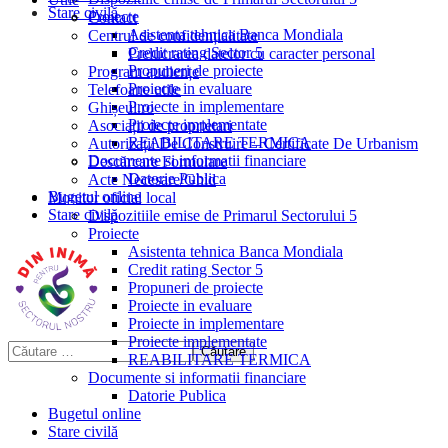
Stare civilă
Proiecte
Contact
Asistenta tehnica Banca Mondiala
Centrul de confidențialitate
Credit rating Sector 5
Prelucrarea datelor cu caracter personal
Propuneri de proiecte
Program audiențe
Proiecte in evaluare
Telefoane utile
Proiecte in implementare
Ghișeul.ro
Proiecte implementate
Asociații de proprietari
REABILITARE TERMICA
Autorizații De Construire – Certificate De Urbanism
Documente si informatii financiare
Descărcare Formulare
Datorie Publica
Acte Necesare/Ghid
Bugetul online
Monitor oficial local
Stare civilă
Dispozitiile emise de Primarul Sectorului 5
Proiecte
Asistenta tehnica Banca Mondiala
Credit rating Sector 5
Propuneri de proiecte
Proiecte in evaluare
Proiecte in implementare
Proiecte implementate
REABILITARE TERMICA
Documente si informatii financiare
Datorie Publica
Bugetul online
Stare civilă