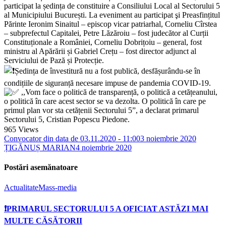
participat la ședința de constituire a Consiliului Local al Sectorului 5
al Municipiului București. La eveniment au participat şi Preasfințitul
Părinte Ieronim Sinaitul – episcop vicar patriarhal, Corneliu Cîrstea
– subprefectul Capitalei, Petre Lăzăroiu – fost judecător al Curții
Constituționale a României, Corneliu Dobrițoiu – general, fost
ministru al Apărării și Gabriel Crețu – fost director adjunct al
Serviciului de Pază și Protecție.
Ședința de învestitură nu a fost publică, desfășurându-se în
condițiile de siguranță necesare impuse de pandemia COVID-19.
,,Vom face o politică de transparență, o politică a cetățeanului,
o politică în care acest sector se va dezolta. O politică în care pe
primul plan vor sta cetățenii Sectorului 5”, a declarat primarul
Sectorului 5, Cristian Popescu Piedone.
965
Views
Convocator din data de 03.11.2020 - 11:00
3 noiembrie 2020
ȚIGĂNUȘ MARIAN
4 noiembrie 2020
Postări asemănatoare
Actualitate
Mass-media
❗️PRIMARUL SECTORULUI 5 A OFICIAT ASTĂZI MAI
MULTE CĂSĂTORII