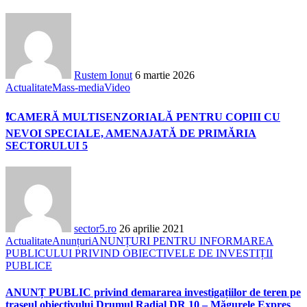
Rustem Ionut
6 martie 2026
Actualitate
Mass-media
Video
❗️CAMERĂ MULTISENZORIALĂ PENTRU COPIII CU
NEVOI SPECIALE, AMENAJATĂ DE PRIMĂRIA
SECTORULUI 5
sector5.ro
26 aprilie 2021
Actualitate
Anunțuri
ANUNȚURI PENTRU INFORMAREA
PUBLICULUI PRIVIND OBIECTIVELE DE INVESTIȚII
PUBLICE
ANUNȚ PUBLIC privind demararea investigațiilor de teren pe
traseul obiectivului Drumul Radial DR 10 – Măgurele Expres