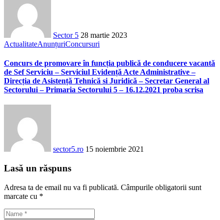
Sector 5
28 martie 2023
Actualitate
Anunțuri
Concursuri
Concurs de promovare în funcția publică de conducere vacantă
de Sef Serviciu – Serviciul Evidență Acte Administrative –
Direcția de Asistență Tehnică si Juridică – Secretar General al
Sectorului – Primaria Sectorului 5 – 16.12.2021 proba scrisa
sector5.ro
15 noiembrie 2021
Lasă un răspuns
Adresa ta de email nu va fi publicată.
Câmpurile obligatorii sunt
marcate cu
*