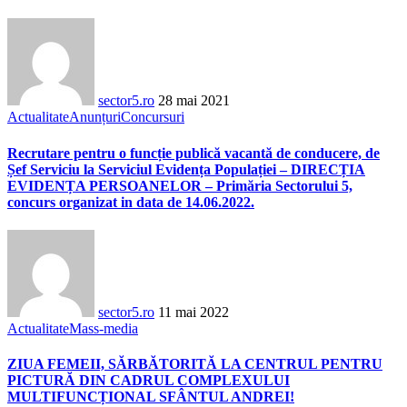
sector5.ro
28 mai 2021
Actualitate
Anunțuri
Concursuri
Recrutare pentru o funcție publică vacantă de conducere, de
Șef Serviciu la Serviciul Evidența Populației – DIRECȚIA
EVIDENȚA PERSOANELOR – Primăria Sectorului 5,
concurs organizat in data de 14.06.2022.
sector5.ro
11 mai 2022
Actualitate
Mass-media
ZIUA FEMEII, SĂRBĂTORITĂ LA CENTRUL PENTRU
PICTURĂ DIN CADRUL COMPLEXULUI
MULTIFUNCȚIONAL SFÂNTUL ANDREI!