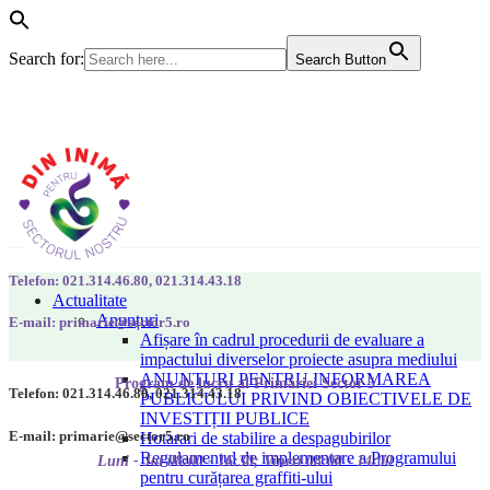
Search for:
Search Button
Telefon: 021.314.46.80, 021.314.43.18
Actualitate
Anunțuri
E-mail: primarie@sector5.ro
Afișare în cadrul procedurii de evaluare a
impactului diverselor proiecte asupra mediului
ANUNȚURI PENTRU INFORMAREA
Program de lucru al Primăriei Sector 5
Telefon: 021.314.46.80, 021.314.43.18
PUBLICULUI PRIVIND OBIECTIVELE DE
INVESTIȚII PUBLICE
E-mail: primarie@sector5.ro
Hotarari de stabilire a despagubirilor
Regulamentul de implementare a Programului
Luni - Joi 08:00 - 16:30; Vineri 08:00 - 14:00
pentru curățarea graffiti-ului