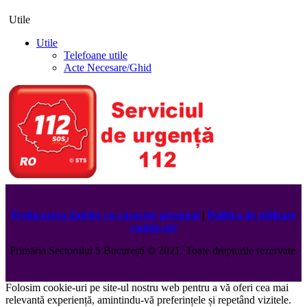
Utile
Utile
Telefoane utile
Acte Necesare/Ghid
Prelucrarea datelor cu caracter personal
|
Politica de utilizare
cookie-uri
Primăria Sectorului 5 București
©️
2021. Toate drepturile rezervate.
Folosim cookie-uri pe site-ul nostru web pentru a vă oferi cea mai
relevantă experiență, amintindu-vă preferințele și repetând vizitele.