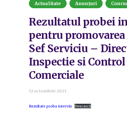
Actualitate
Anunțuri
Concu
Rezultatul probei in
pentru promovarea p
Sef Serviciu – Direc
Inspectie si Control
Comerciale
12 octombrie 2021
Rezultate proba interviu
Descarcă