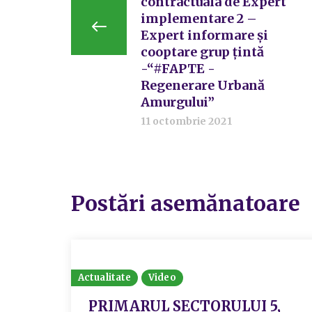
contractuala de Expert
implementare 2 –
Expert informare și
cooptare grup țintă
-“#FAPTE -
Regenerare Urbană
Amurgului”
11 octombrie 2021
Postări asemănatoare
Actualitate
Video
PRIMARUL SECTORULUI 5,