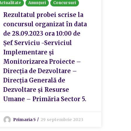
Actualitate
Anunțuri
Concursuri
Actualit
Rezultatul probei scrise la
Rezu
concursul organizat în data
conc
de 28.09.2023 ora 10:00 de
Insp
Șef Serviciu -Serviciul
Serv
Implementare și
Buge
Monitorizarea Proiecte –
Eco
Direcția de Dezvoltare –
Direcția Generală de
S
Dezvoltare și Resurse
Umane – Primăria Sector 5.
Primaria 5
29 septembrie 2023