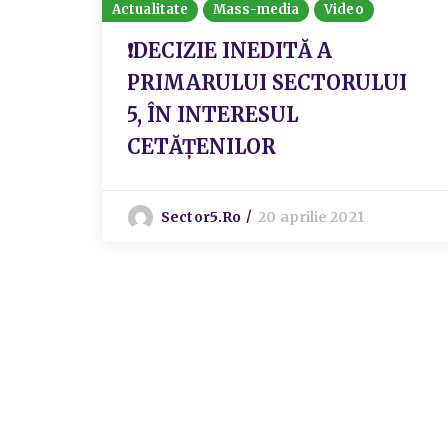
Actualitate
Mass-media
Video
❗️DECIZIE INEDITĂ A
PRIMARULUI SECTORULUI
5, ÎN INTERESUL
CETĂȚENILOR
Sector5.ro
20 aprilie 2021