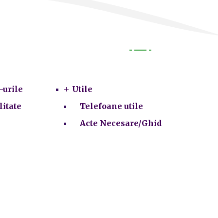
Utile
-urile
Utile
litate
Telefoane utile
Acte Necesare/Ghid