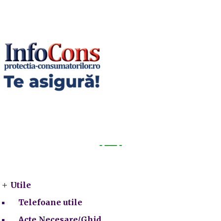
Utile
Utile
Telefoane utile
Acte Necesare/Ghid