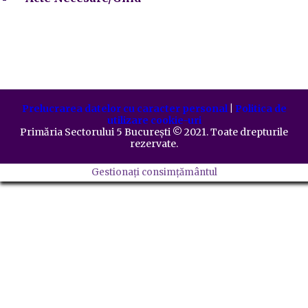
Prelucrarea datelor cu caracter personal
|
Politica de
utilizare cookie-uri
Primăria Sectorului 5 București
©️
2021. Toate drepturile
rezervate.
Gestionați consimțământul