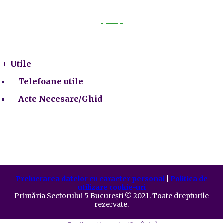
Utile
Utile
Telefoane utile
Acte Necesare/Ghid
Prelucrarea datelor cu caracter personal
|
Politica de
utilizare cookie-uri
Primăria Sectorului 5 București
©️
2021. Toate drepturile
rezervate.