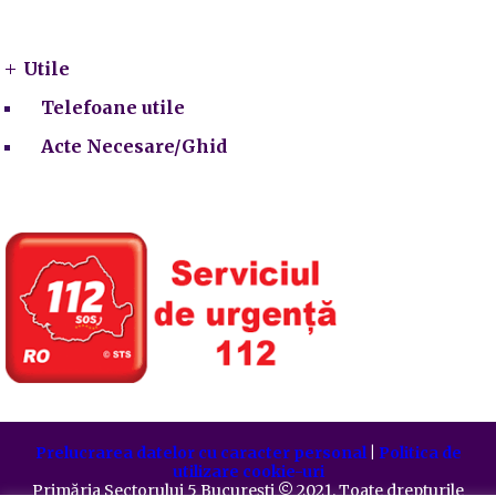
Utile
Utile
Telefoane utile
Acte Necesare/Ghid
Prelucrarea datelor cu caracter personal
|
Politica de
utilizare cookie-uri
Primăria Sectorului 5 București
©️
2021. Toate drepturile