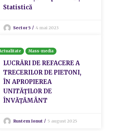
Statistică
Sector 5
4 mai 2023
Actualitate
Mass-media
LUCRĂRI DE REFACERE A
TRECERILOR DE PIETONI,
ÎN APROPIEREA
UNITĂȚILOR DE
ÎNVĂȚĂMÂNT
Rustem Ionut
5 august 2025