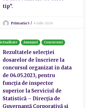
tip”.
Primaria 5
4 iulie 2024
Actualitate
Anunțuri
Concursuri
Rezultatele selecției
dosarelor de înscriere la
concursul organizat in data
de 04.05.2023, pentru
funcția de inspector
superior la Serviciul de
Statistică – Direcția de
Guvernanță Corporativă și