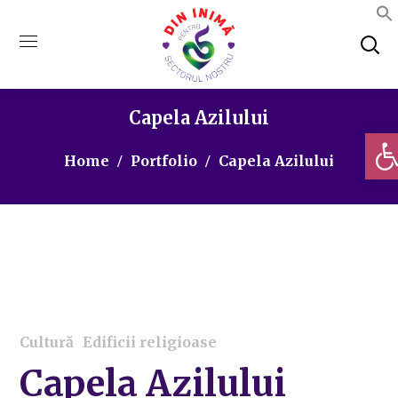
Capela Azilului
Deschi
Home
Portfolio
Capela Azilului
Cultură
Edificii religioase
Capela Azilului