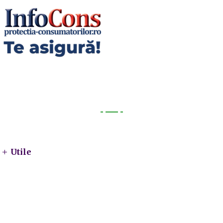
Utile
Utile
Telefoane utile
Acte Necesare/Ghid