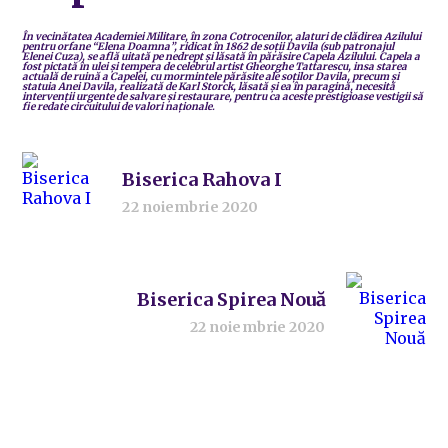
În vecinătatea Academiei Militare, în zona Cotrocenilor, alaturi de clădirea Azilului
pentru orfane “Elena Doamna”, ridicat în 1862 de soţii Davila (sub patronajul
Elenei Cuza), se află uitată pe nedrept şi lăsată în părăsire Capela Azilului. Capela a
fost pictată în ulei şi tempera de celebrul artist Gheorghe Tattarescu, insa starea
actuală de ruină a Capelei, cu mormintele părăsite ale soţilor Davila, precum şi
statuia Anei Davila, realizată de Karl Storck, lăsată şi ea în paragină, necesită
intervenţii urgente de salvare şi restaurare, pentru ca aceste prestigioase vestigii să
fie redate circuitului de valori naţionale.
Biserica Rahova I
22 noiembrie 2020
Biserica Spirea Nouă
22 noiembrie 2020