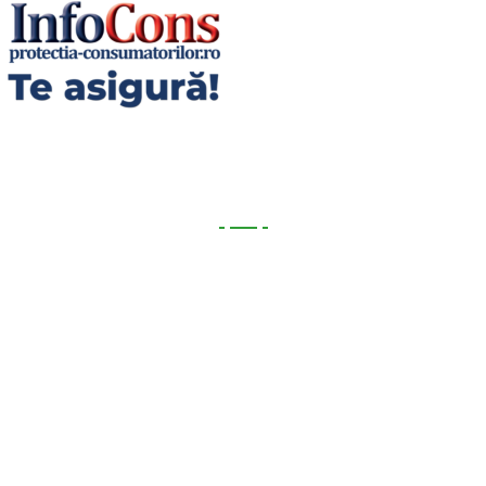
Utile
Utile
Telefoane utile
Acte Necesare/Ghid