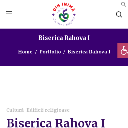
Biserica Rahova I
Deschi
Home
Portfolio
Biserica Rahova I
Cultură
Edificii religioase
Biserica Rahova I