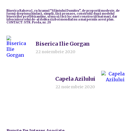
Biserica Rahova I, cu hramul “Sfântului Dumitru”, de proportii modeste, de
formă dreptunghiulară, simplă, fără pronaos, construită după modelul
bisericilor protobizantine, urma să facă loc unei construcţii mai mari, dar
izbucnirea celui de-al doilea război mondial nu a mai permis acest plan.
CONTACT:
STR. Preda, nr. 29
Biserica Ilie Gorgan
22 noiembrie 2020
Capela Azilului
22 noiembrie 2020
Puncte De Interes Asociate