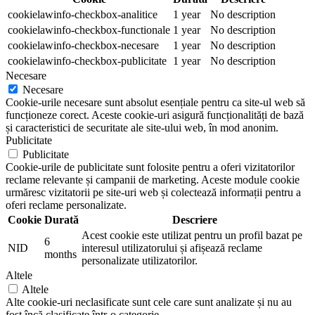
cookielawinfo-checkbox-analitice
1 year
No description
cookielawinfo-checkbox-functionale
1 year
No description
cookielawinfo-checkbox-necesare
1 year
No description
cookielawinfo-checkbox-publicitate
1 year
No description
Necesare
Necesare
Cookie-urile necesare sunt absolut esențiale pentru ca site-ul web să
funcționeze corect. Aceste cookie-uri asigură funcționalități de bază
și caracteristici de securitate ale site-ului web, în mod anonim.
Publicitate
Publicitate
Cookie-urile de publicitate sunt folosite pentru a oferi vizitatorilor
reclame relevante și campanii de marketing. Aceste module cookie
urmăresc vizitatorii pe site-uri web și colectează informații pentru a
oferi reclame personalizate.
Cookie
Durată
Descriere
Acest cookie este utilizat pentru un profil bazat pe
6
NID
interesul utilizatorului și afișează reclame
months
personalizate utilizatorilor.
Altele
Altele
Alte cookie-uri neclasificate sunt cele care sunt analizate și nu au
fost încă clasificate într-o categorie.