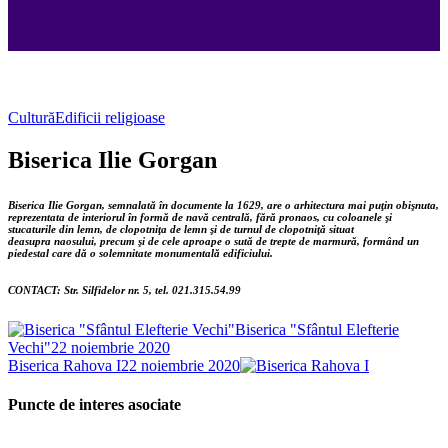
Cultură
Edificii religioase
Biserica Ilie Gorgan
Biserica Ilie Gorgan, semnalată în documente la 1629, are o arhitectura mai puţin obişnuta,
reprezentata de interiorul în formă de navă centrală, fără pronaos, cu coloanele şi
stucaturile din lemn, de clopotniţa de lemn şi de turnul de clopotniţă situat
deasupra naosului, precum şi de cele aproape o sută de trepte de marmură, formând un
piedestal care dă o solemnitate monumentală edificiului.
CONTACT:
Str. Silfidelor nr. 5, tel. 021.315.54.99
Biserica "Sfântul Elefterie
Vechi"
22 noiembrie 2020
Biserica Rahova I
22 noiembrie 2020
Puncte de interes asociate