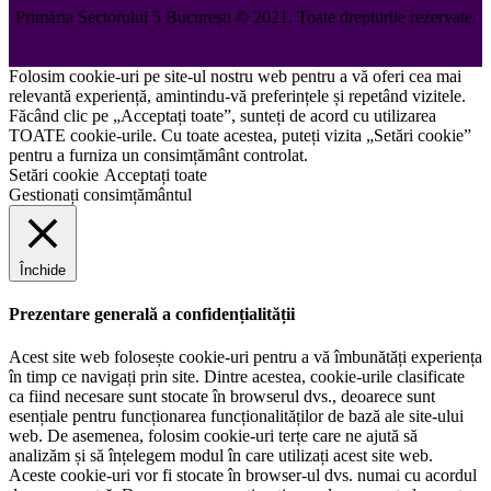
Primăria Sectorului 5 București
©️
2021. Toate drepturile rezervate.
Folosim cookie-uri pe site-ul nostru web pentru a vă oferi cea mai
relevantă experiență, amintindu-vă preferințele și repetând vizitele.
Făcând clic pe „Acceptați toate”, sunteți de acord cu utilizarea
TOATE cookie-urile. Cu toate acestea, puteți vizita „Setări cookie”
pentru a furniza un consimțământ controlat.
Setări cookie
Acceptați toate
Gestionați consimțământul
Închide
Prezentare generală a confidențialității
Acest site web folosește cookie-uri pentru a vă îmbunătăți experiența
în timp ce navigați prin site. Dintre acestea, cookie-urile clasificate
ca fiind necesare sunt stocate în browserul dvs., deoarece sunt
esențiale pentru funcționarea funcționalităților de bază ale site-ului
web. De asemenea, folosim cookie-uri terțe care ne ajută să
analizăm și să înțelegem modul în care utilizați acest site web.
Aceste cookie-uri vor fi stocate în browser-ul dvs. numai cu acordul