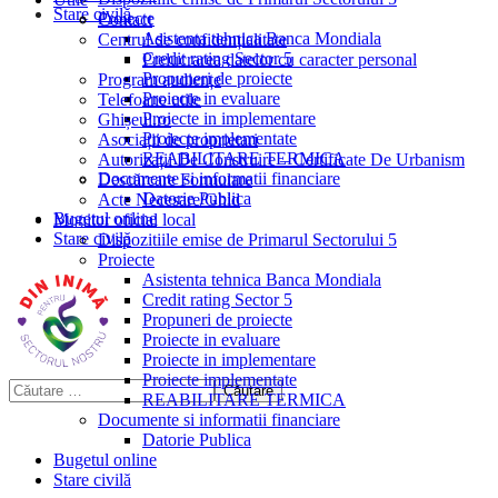
Stare civilă
Proiecte
Contact
Asistenta tehnica Banca Mondiala
Centrul de confidențialitate
Credit rating Sector 5
Prelucrarea datelor cu caracter personal
Propuneri de proiecte
Program audiențe
Proiecte in evaluare
Telefoane utile
Proiecte in implementare
Ghișeul.ro
Proiecte implementate
Asociații de proprietari
REABILITARE TERMICA
Autorizații De Construire – Certificate De Urbanism
Documente si informatii financiare
Descărcare Formulare
Datorie Publica
Acte Necesare/Ghid
Bugetul online
Monitor oficial local
Stare civilă
Dispozitiile emise de Primarul Sectorului 5
Proiecte
Asistenta tehnica Banca Mondiala
Credit rating Sector 5
Propuneri de proiecte
Proiecte in evaluare
Proiecte in implementare
Proiecte implementate
REABILITARE TERMICA
Documente si informatii financiare
Datorie Publica
Bugetul online
Stare civilă