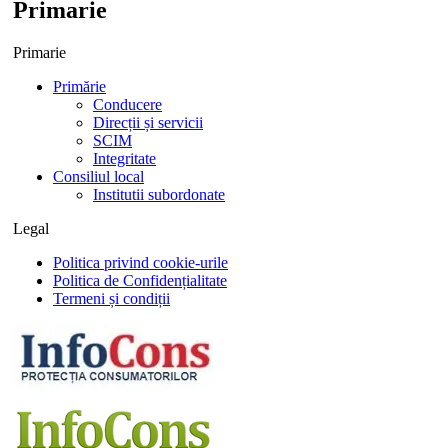
Primarie
Primarie
Primărie
Conducere
Direcții și servicii
SCIM
Integritate
Consiliul local
Institutii subordonate
Legal
Politica privind cookie-urile
Politica de Confidențialitate
Termeni și condiții