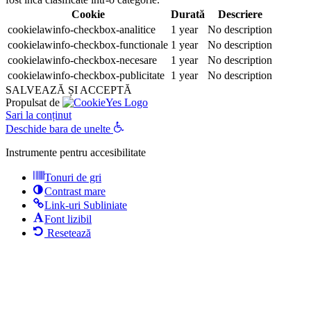
Cookie
Durată
Descriere
cookielawinfo-checkbox-analitice
1 year
No description
cookielawinfo-checkbox-functionale
1 year
No description
cookielawinfo-checkbox-necesare
1 year
No description
cookielawinfo-checkbox-publicitate
1 year
No description
SALVEAZĂ ȘI ACCEPTĂ
Propulsat de
Sari la conținut
Deschide bara de unelte
Instrumente pentru accesibilitate
Tonuri de gri
Contrast mare
Link-uri Subliniate
Font lizibil
Resetează