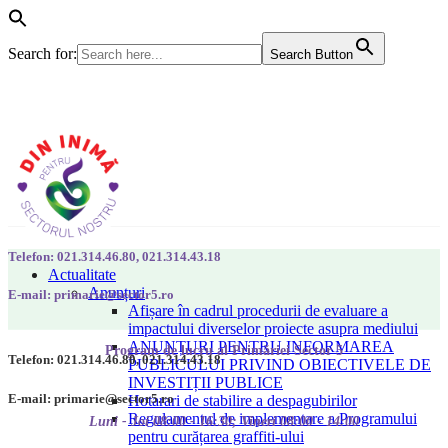
Search for:
Search Button
Telefon: 021.314.46.80, 021.314.43.18
Actualitate
Anunțuri
E-mail: primarie@sector5.ro
Afișare în cadrul procedurii de evaluare a
impactului diverselor proiecte asupra mediului
ANUNȚURI PENTRU INFORMAREA
Program de lucru al Primăriei Sector 5
Telefon: 021.314.46.80, 021.314.43.18
PUBLICULUI PRIVIND OBIECTIVELE DE
INVESTIȚII PUBLICE
E-mail: primarie@sector5.ro
Hotarari de stabilire a despagubirilor
Regulamentul de implementare a Programului
Luni - Joi 08:00 - 16:30; Vineri 08:00 - 14:00
pentru curățarea graffiti-ului