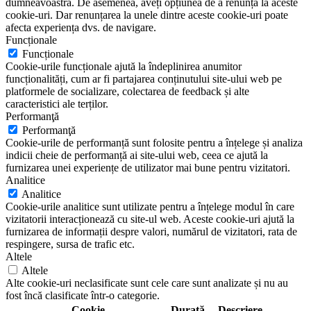
dumneavoastră. De asemenea, aveți opțiunea de a renunța la aceste
cookie-uri. Dar renunțarea la unele dintre aceste cookie-uri poate
afecta experiența dvs. de navigare.
Funcționale
Funcționale
Cookie-urile funcționale ajută la îndeplinirea anumitor
funcționalități, cum ar fi partajarea conținutului site-ului web pe
platformele de socializare, colectarea de feedback și alte
caracteristici ale terților.
Performanţă
Performanţă
Cookie-urile de performanță sunt folosite pentru a înțelege și analiza
indicii cheie de performanță ai site-ului web, ceea ce ajută la
furnizarea unei experiențe de utilizator mai bune pentru vizitatori.
Analitice
Analitice
Cookie-urile analitice sunt utilizate pentru a înțelege modul în care
vizitatorii interacționează cu site-ul web. Aceste cookie-uri ajută la
furnizarea de informații despre valori, numărul de vizitatori, rata de
respingere, sursa de trafic etc.
Altele
Altele
Alte cookie-uri neclasificate sunt cele care sunt analizate și nu au
fost încă clasificate într-o categorie.
Cookie
Durată
Descriere