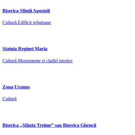
Biserica Sfinţii Apostoli
Cultură
,
Edificii religioase
Statuia Reginei Maria
Cultură
,
Monumente si cladiri istorice
Zona Uranus
Cultură
Biserica „Sfânta Treime” sau Biserica Ghencii