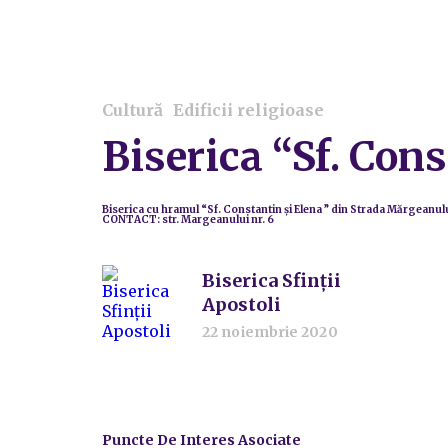
Cultură
Edificii religioase
Biserica “Sf. Cons
Biserica cu hramul “Sf. Constantin şi Elena ” din Strada Mărgeanului n
CONTACT:
str. Margeanului nr. 6
Biserica Sfinţii
Apostoli
22 noiembrie 2020
Puncte De Interes Asociate