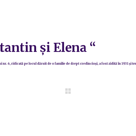
tantin şi Elena “
r. 6, ridicată pe locul dăruit de o familie de drept credincioşi, a fost zidită în 1931 şi t