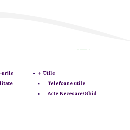
Utile
-urile
Utile
litate
Telefoane utile
Acte Necesare/Ghid