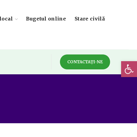
local
Bugetul online
Stare civilă
Deschide 
CONTACTAȚI-NE