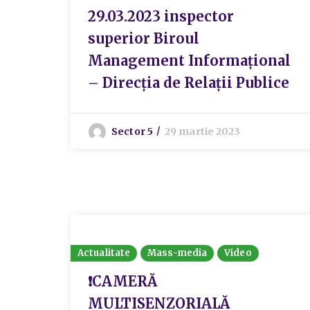
29.03.2023 inspector
superior Biroul
Management Informațional
– Direcția de Relații Publice
Sector 5
29 martie 2023
Actualitate
Mass-media
Video
❗️CAMERĂ
MULTISENZORIALĂ