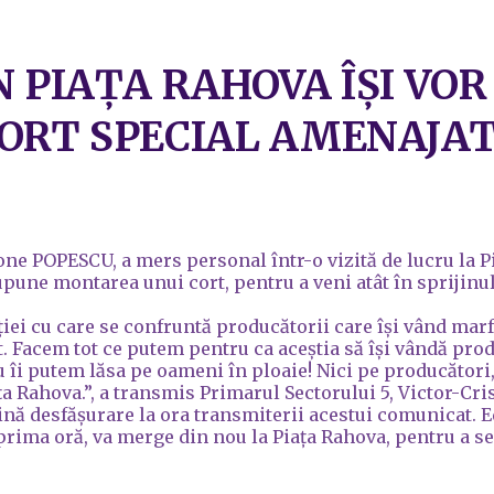
 PIAȚA RAHOVA ÎȘI VOR
ORT SPECIAL AMENAJA
ne POPESCU, a mers personal într-o vizită de lucru la Piaț
upune montarea unui cort, pentru a veni atât în sprijinu
ei cu care se confruntă producătorii care își vând marfa
t. Facem tot ce putem pentru ca aceștia să își vândă pro
îi putem lăsa pe oameni în ploaie! Nici pe producători, 
ța Rahova.”, a transmis Primarul Sectorului 5, Victor-Cr
lină desfășurare la ora transmiterii acestui comunicat. E
rima oră, va merge din nou la Piața Rahova, pentru a se a