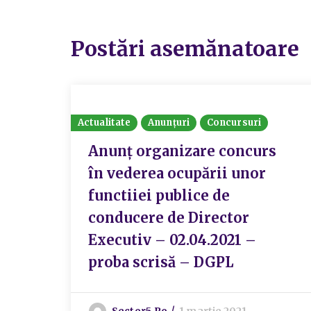
Postări asemănatoare
Actualitate
Anunțuri
Concursuri
Anunț organizare concurs
în vederea ocupării unor
functiiei publice de
conducere de Director
Executiv – 02.04.2021 –
proba scrisă – DGPL
Sector5.ro
1 martie 2021