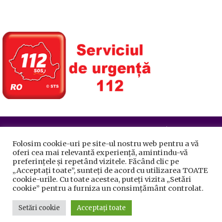
Prelucrarea datelor cu caracter personal
|
Politica de
utilizare cookie-uri
Folosim cookie-uri pe site-ul nostru web pentru a vă
Primăria Sectorului 5 București
©️
2021. Toate drepturile
oferi cea mai relevantă experiență, amintindu-vă
rezervate.
preferințele și repetând vizitele. Făcând clic pe
„Acceptați toate”, sunteți de acord cu utilizarea TOATE
cookie-urile. Cu toate acestea, puteți vizita „Setări
cookie” pentru a furniza un consimțământ controlat.
Setări cookie
Acceptați toate