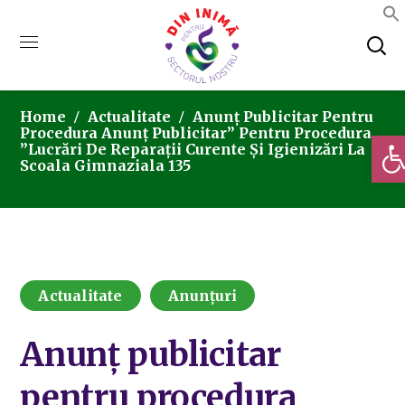
Home
Actualitate
Anunț Publicitar Pentru
Procedura Anunț Publicitar” Pentru Procedura
Deschi
”Lucrări De Reparații Curente Și Igienizări La
Scoala Gimnaziala 135
Actualitate
Anunțuri
Anunț publicitar
pentru procedura