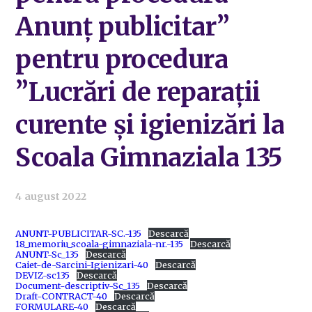
Anunț publicitar”
pentru procedura
”Lucrări de reparații
curente și igienizări la
Scoala Gimnaziala 135
4 august 2022
ANUNT-PUBLICITAR-SC.-135
Descarcă
18_memoriu_scoala-gimnaziala-nr.-135
Descarcă
ANUNT-Sc_135
Descarcă
Caiet-de-Sarcini-Igienizari-40
Descarcă
DEVIZ-sc135
Descarcă
Document-descriptiv-Sc_135
Descarcă
Draft-CONTRACT-40
Descarcă
FORMULARE-40
Descarcă