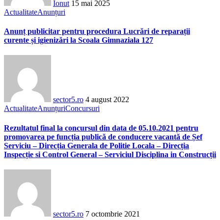
Ionut
15 mai 2025
Actualitate
Anunțuri
Anunț publicitar pentru procedura Lucrări de reparații
curente și igienizări la Scoala Gimnaziala 127
sector5.ro
4 august 2022
Actualitate
Anunțuri
Concursuri
Rezultatul final la concursul din data de 05.10.2021 pentru
promovarea pe funcția publică de conducere vacantă de Șef
Serviciu – Direcția Generala de Politie Locala – Direcția
Inspecție si Control General – Serviciul Disciplina in Construcții
sector5.ro
7 octombrie 2021