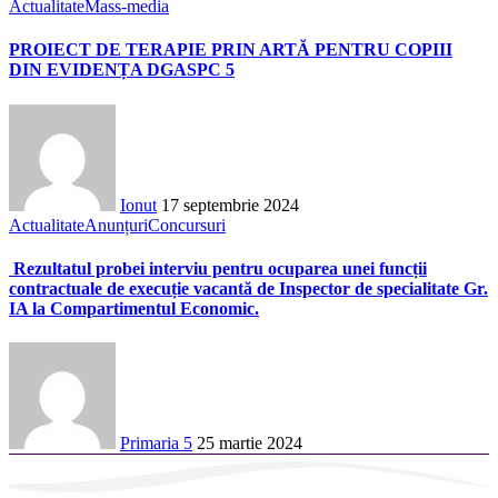
Actualitate
Mass-media
PROIECT DE TERAPIE PRIN ARTĂ PENTRU COPIII
DIN EVIDENȚA DGASPC 5
Ionut
17 septembrie 2024
Actualitate
Anunțuri
Concursuri
Rezultatul probei interviu pentru ocuparea unei funcții
contractuale de execuție vacantă de Inspector de specialitate Gr.
IA la Compartimentul Economic.
Primaria 5
25 martie 2024