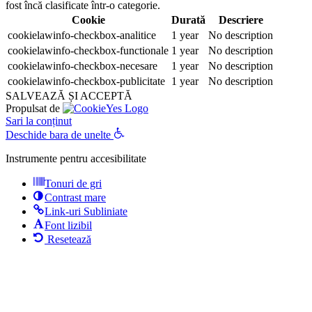
fost încă clasificate într-o categorie.
Cookie
Durată
Descriere
cookielawinfo-checkbox-analitice
1 year
No description
cookielawinfo-checkbox-functionale
1 year
No description
cookielawinfo-checkbox-necesare
1 year
No description
cookielawinfo-checkbox-publicitate
1 year
No description
SALVEAZĂ ȘI ACCEPTĂ
Propulsat de
Sari la conținut
Deschide bara de unelte
Instrumente pentru accesibilitate
Tonuri de gri
Contrast mare
Link-uri Subliniate
Font lizibil
Resetează