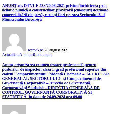
ANUNŢ nr. DTVLE 533/20.08.2021 privind închirierea prin
licitație publică a construcțiilor provizorii (chioșcuri) destinate
comercializării de presă, carte și flori pe raza Sectorului 5 al
Municipiului București
sector5.ro
20 august 2021
Actualitate
Anunțuri
Concursuri
Anunț organizarea examen testare profesională pentru
posturilor de inspector, clasa I, grad profesional superior din
cadrul Compartimentului Evidență Electorală – SECRETAR
GENERAL AL SECTORULUI 5 și Compartimentul de
Guvernanță Corporativă – Direcția de Guvernanță
Corporativă și Statistică – DIRECȚIA GENERALĂ DE
CONTROL, GUVERNANȚĂ CORPORATIVĂ ȘI
STATISTICĂ în data de 24.09.2024 ora 09.00