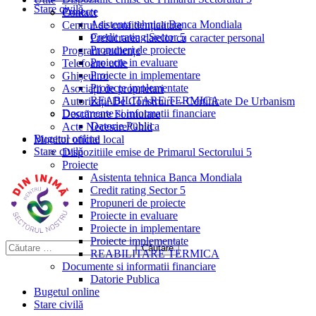
Stare civilă
Proiecte
Contact
Asistenta tehnica Banca Mondiala
Centrul de confidențialitate
Credit rating Sector 5
Prelucrarea datelor cu caracter personal
Propuneri de proiecte
Program audiențe
Proiecte in evaluare
Telefoane utile
Proiecte in implementare
Ghișeul.ro
Proiecte implementate
Asociații de proprietari
REABILITARE TERMICA
Autorizații De Construire – Certificate De Urbanism
Documente si informatii financiare
Descărcare Formulare
Datorie Publica
Acte Necesare/Ghid
Bugetul online
Monitor oficial local
Stare civilă
Dispozitiile emise de Primarul Sectorului 5
Proiecte
Asistenta tehnica Banca Mondiala
Credit rating Sector 5
Propuneri de proiecte
Proiecte in evaluare
Proiecte in implementare
Proiecte implementate
REABILITARE TERMICA
Documente si informatii financiare
Datorie Publica
Bugetul online
Stare civilă