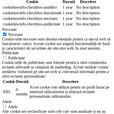
Cookie
Durată
Descriere
cookielawinfo-checkbox-analitice
1 year
No description
cookielawinfo-checkbox-functionale
1 year
No description
cookielawinfo-checkbox-necesare
1 year
No description
cookielawinfo-checkbox-publicitate
1 year
No description
Necesare
Necesare
Cookie-urile necesare sunt absolut esențiale pentru ca site-ul web să
funcționeze corect. Aceste cookie-uri asigură funcționalități de bază
și caracteristici de securitate ale site-ului web, în mod anonim.
Publicitate
Publicitate
Cookie-urile de publicitate sunt folosite pentru a oferi vizitatorilor
reclame relevante și campanii de marketing. Aceste module cookie
urmăresc vizitatorii pe site-uri web și colectează informații pentru a
oferi reclame personalizate.
Cookie
Durată
Descriere
Acest cookie este utilizat pentru un profil bazat pe
6
NID
interesul utilizatorului și afișează reclame
months
personalizate utilizatorilor.
Altele
Altele
Alte cookie-uri neclasificate sunt cele care sunt analizate și nu au