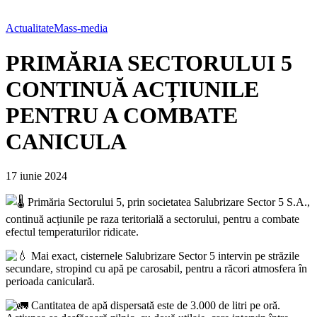
Actualitate
Mass-media
PRIMĂRIA SECTORULUI 5
CONTINUĂ ACȚIUNILE
PENTRU A COMBATE
CANICULA
17 iunie 2024
Primăria Sectorului 5, prin societatea Salubrizare S
ector 5 S.A.,
continuă acțiunile pe raza teritorială a sectorului, pentru a combate
efectul temperaturilor ridicate.
Mai exact, cisternele Salubrizare Sector 5 intervin pe străzile
secundare, stropind cu apă pe carosabil, pentru a răcori atmosfera în
perioada caniculară.
Cantitatea de apă dispersată este de 3.000 de litri pe oră.