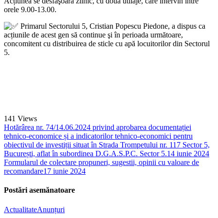
Acțiunea se desfăşoară zilnic, cu două utilaje, care intervin între
orele 9.00-13.00.
Primarul Sectorului 5, Cristian Popescu Piedone, a dispus ca
acțiunile de acest gen să continue şi în perioada următoare,
concomitent cu distribuirea de sticle cu apă locuitorilor din Sectorul
5.
141
Views
Hotărârea nr. 74/14.06.2024 privind aprobarea documentației
tehnico-economice și a indicatorilor tehnico-economici pentru
obiectivul de investiții situat în Strada Trompetului nr. 117 Sector 5,
București, aflat în subordinea D.G.A.S.P.C. Sector 5.
14 iunie 2024
Formularul de colectare propuneri, sugestii, opinii cu valoare de
recomandare
17 iunie 2024
Postări asemănatoare
Actualitate
Anunțuri