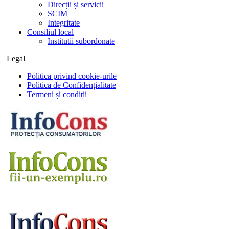
Direcții și servicii
SCIM
Integritate
Consiliul local
Institutii subordonate
Legal
Politica privind cookie-urile
Politica de Confidențialitate
Termeni și condiții