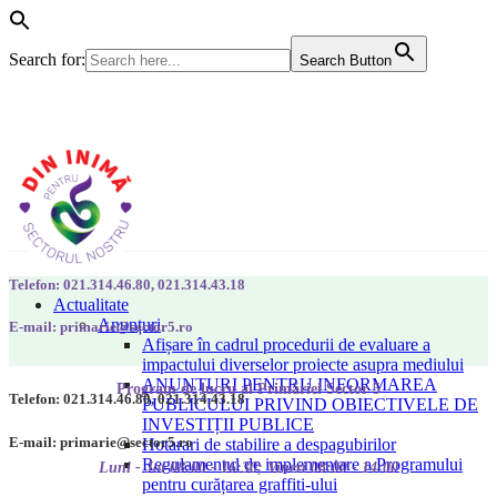
Search for:
Search Button
Telefon: 021.314.46.80, 021.314.43.18
Actualitate
Anunțuri
E-mail: primarie@sector5.ro
Afișare în cadrul procedurii de evaluare a
impactului diverselor proiecte asupra mediului
ANUNȚURI PENTRU INFORMAREA
Program de lucru al Primăriei Sector 5
Telefon: 021.314.46.80, 021.314.43.18
PUBLICULUI PRIVIND OBIECTIVELE DE
INVESTIȚII PUBLICE
E-mail: primarie@sector5.ro
Hotarari de stabilire a despagubirilor
Regulamentul de implementare a Programului
Luni - Joi 08:00 - 16:30; Vineri 08:00 - 14:00
pentru curățarea graffiti-ului