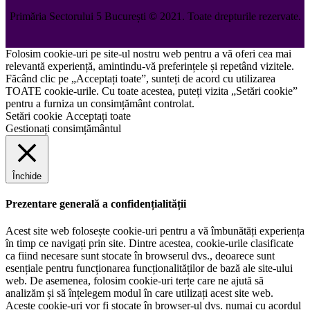
Primăria Sectorului 5 București
©️
2021. Toate drepturile rezervate.
Folosim cookie-uri pe site-ul nostru web pentru a vă oferi cea mai
relevantă experiență, amintindu-vă preferințele și repetând vizitele.
Făcând clic pe „Acceptați toate”, sunteți de acord cu utilizarea
TOATE cookie-urile. Cu toate acestea, puteți vizita „Setări cookie”
pentru a furniza un consimțământ controlat.
Setări cookie
Acceptați toate
Gestionați consimțământul
Închide
Prezentare generală a confidențialității
Acest site web folosește cookie-uri pentru a vă îmbunătăți experiența
în timp ce navigați prin site. Dintre acestea, cookie-urile clasificate
ca fiind necesare sunt stocate în browserul dvs., deoarece sunt
esențiale pentru funcționarea funcționalităților de bază ale site-ului
web. De asemenea, folosim cookie-uri terțe care ne ajută să
analizăm și să înțelegem modul în care utilizați acest site web.
Aceste cookie-uri vor fi stocate în browser-ul dvs. numai cu acordul