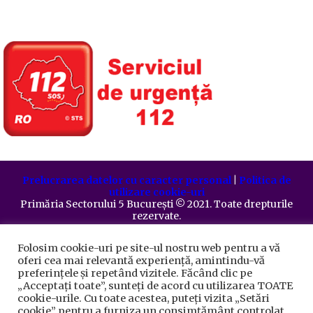
Prelucrarea datelor cu caracter personal
|
Politica de
utilizare cookie-uri
Primăria Sectorului 5 București
©️
2021. Toate drepturile
rezervate.
Folosim cookie-uri pe site-ul nostru web pentru a vă
oferi cea mai relevantă experiență, amintindu-vă
preferințele și repetând vizitele. Făcând clic pe
„Acceptați toate”, sunteți de acord cu utilizarea TOATE
cookie-urile. Cu toate acestea, puteți vizita „Setări
cookie” pentru a furniza un consimțământ controlat.