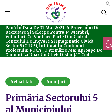
Home
Actualitate
Primăria Sectorului 5 Al
Municipiului Bucureşti Anunţă Prelungirea,
Până În Data De 31 Mai 2021, A Procesului De
Recrutare Şi Selecţie Pentru 14 Membri,
Voluntari, Ce Vor Face Parte Din Cadrul
Deschi
Centrului De Inovare Şi Imaginaţie Civică
Sector 5 (CIIC5), Înfiinţat În Contextul
Proiectului POCA „O Primărie Mai Aproape De
Oameni La Doar Un Click Distanţă”, Cod
MySmis/SIPOCA 128825/661.
Actualitate
Anunțuri
Primăria Sectorului 5
al Municipiului