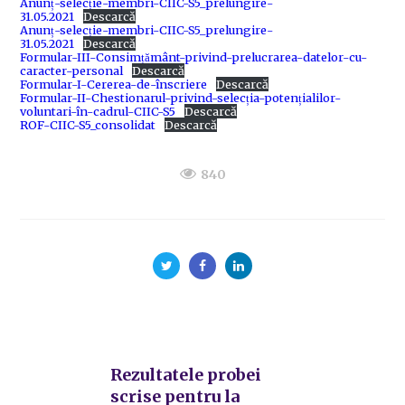
Anunț-selecție-membri-CIIC-S5_prelungire-
31.05.2021
Descarcă
Anunț-selecție-membri-CIIC-S5_prelungire-
31.05.2021
Descarcă
Formular-III-Consimțământ-privind-prelucrarea-datelor-cu-
caracter-personal
Descarcă
Formular-I-Cererea-de-înscriere
Descarcă
Formular-II-Chestionarul-privind-selecția-potențialilor-
voluntari-în-cadrul-CIIC-S5
Descarcă
ROF-CIIC-S5_consolidat
Descarcă
840
Rezultatele probei
scrise pentru la