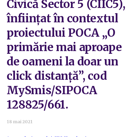
Civică Sector 5 (CIIC5),
înfiinţat în contextul
proiectului POCA „O
primărie mai aproape
de oameni la doar un
click distanţă”, cod
MySmis/SIPOCA
128825/661.
18 mai 2021