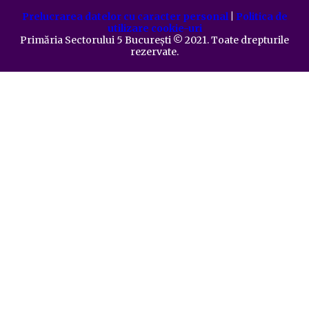
Prelucrarea datelor cu caracter personal
|
Politica de
utilizare cookie-uri
Primăria Sectorului 5 București
©️
2021. Toate drepturile
rezervate.