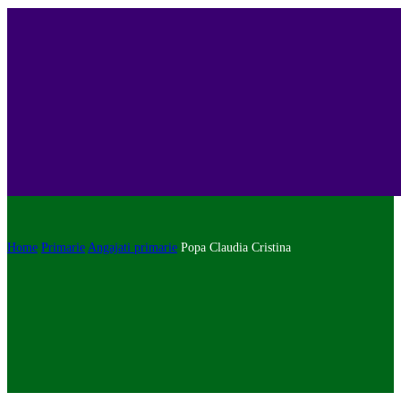
Home
Primarie
Angajati primarie
Popa Claudia Cristina