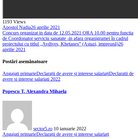
1193
Views
Apostol Nadia
26 aprilie 2021
Concurs organizat in data de 12.05.2021 ORA 10.00 pentru functia
de Coordonator serviciu sanatate -in afara organigramei în cadrul
proiectului cu titlul „Avdives, Khetanes” (Astazi, impreună)
26
aprilie 2021
Postări asemănatoare
Angajati primarie
Declarații de avere și interese salariați
Declaratii de
avere si interese salariati 2022
Popescu T. Alexandra Mihaela
sector5.ro
10 ianuarie 2022
Angajati primarie
Declarații de avere și interese salariați