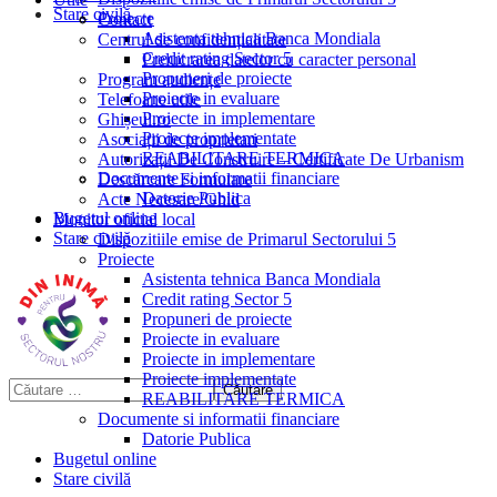
Stare civilă
Proiecte
Contact
Asistenta tehnica Banca Mondiala
Centrul de confidențialitate
Credit rating Sector 5
Prelucrarea datelor cu caracter personal
Propuneri de proiecte
Program audiențe
Proiecte in evaluare
Telefoane utile
Proiecte in implementare
Ghișeul.ro
Proiecte implementate
Asociații de proprietari
REABILITARE TERMICA
Autorizații De Construire – Certificate De Urbanism
Documente si informatii financiare
Descărcare Formulare
Datorie Publica
Acte Necesare/Ghid
Bugetul online
Monitor oficial local
Stare civilă
Dispozitiile emise de Primarul Sectorului 5
Proiecte
Asistenta tehnica Banca Mondiala
Credit rating Sector 5
Propuneri de proiecte
Proiecte in evaluare
Proiecte in implementare
Proiecte implementate
REABILITARE TERMICA
Documente si informatii financiare
Datorie Publica
Bugetul online
Stare civilă