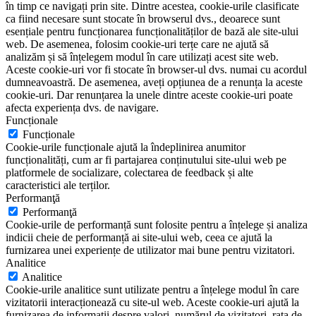
în timp ce navigați prin site. Dintre acestea, cookie-urile clasificate
ca fiind necesare sunt stocate în browserul dvs., deoarece sunt
esențiale pentru funcționarea funcționalităților de bază ale site-ului
web. De asemenea, folosim cookie-uri terțe care ne ajută să
analizăm și să înțelegem modul în care utilizați acest site web.
Aceste cookie-uri vor fi stocate în browser-ul dvs. numai cu acordul
dumneavoastră. De asemenea, aveți opțiunea de a renunța la aceste
cookie-uri. Dar renunțarea la unele dintre aceste cookie-uri poate
afecta experiența dvs. de navigare.
Funcționale
Funcționale
Cookie-urile funcționale ajută la îndeplinirea anumitor
funcționalități, cum ar fi partajarea conținutului site-ului web pe
platformele de socializare, colectarea de feedback și alte
caracteristici ale terților.
Performanţă
Performanţă
Cookie-urile de performanță sunt folosite pentru a înțelege și analiza
indicii cheie de performanță ai site-ului web, ceea ce ajută la
furnizarea unei experiențe de utilizator mai bune pentru vizitatori.
Analitice
Analitice
Cookie-urile analitice sunt utilizate pentru a înțelege modul în care
vizitatorii interacționează cu site-ul web. Aceste cookie-uri ajută la
furnizarea de informații despre valori, numărul de vizitatori, rata de