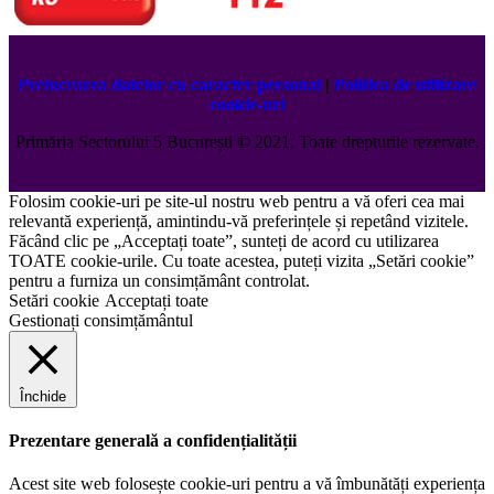
Prelucrarea datelor cu caracter personal
|
Politica de utilizare
cookie-uri
Primăria Sectorului 5 București
©️
2021. Toate drepturile rezervate.
Folosim cookie-uri pe site-ul nostru web pentru a vă oferi cea mai
relevantă experiență, amintindu-vă preferințele și repetând vizitele.
Făcând clic pe „Acceptați toate”, sunteți de acord cu utilizarea
TOATE cookie-urile. Cu toate acestea, puteți vizita „Setări cookie”
pentru a furniza un consimțământ controlat.
Setări cookie
Acceptați toate
Gestionați consimțământul
Închide
Prezentare generală a confidențialității
Acest site web folosește cookie-uri pentru a vă îmbunătăți experiența