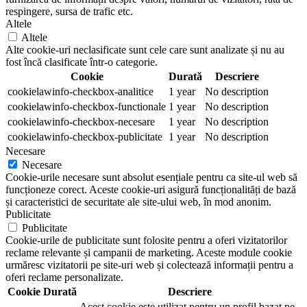
respingere, sursa de trafic etc.
Altele
Altele
Alte cookie-uri neclasificate sunt cele care sunt analizate și nu au
fost încă clasificate într-o categorie.
Cookie
Durată
Descriere
cookielawinfo-checkbox-analitice
1 year
No description
cookielawinfo-checkbox-functionale
1 year
No description
cookielawinfo-checkbox-necesare
1 year
No description
cookielawinfo-checkbox-publicitate
1 year
No description
Necesare
Necesare
Cookie-urile necesare sunt absolut esențiale pentru ca site-ul web să
funcționeze corect. Aceste cookie-uri asigură funcționalități de bază
și caracteristici de securitate ale site-ului web, în mod anonim.
Publicitate
Publicitate
Cookie-urile de publicitate sunt folosite pentru a oferi vizitatorilor
reclame relevante și campanii de marketing. Aceste module cookie
urmăresc vizitatorii pe site-uri web și colectează informații pentru a
oferi reclame personalizate.
Cookie
Durată
Descriere
Acest cookie este utilizat pentru un profil bazat pe