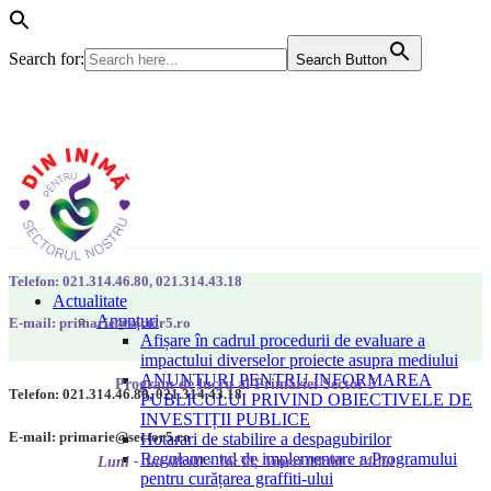
Search for:
Search Button
Telefon: 021.314.46.80, 021.314.43.18
Actualitate
Anunțuri
E-mail: primarie@sector5.ro
Afișare în cadrul procedurii de evaluare a
impactului diverselor proiecte asupra mediului
ANUNȚURI PENTRU INFORMAREA
Program de lucru al Primăriei Sector 5
Telefon: 021.314.46.80, 021.314.43.18
PUBLICULUI PRIVIND OBIECTIVELE DE
INVESTIȚII PUBLICE
E-mail: primarie@sector5.ro
Hotarari de stabilire a despagubirilor
Regulamentul de implementare a Programului
Luni - Joi 08:00 - 16:30; Vineri 08:00 - 14:00
pentru curățarea graffiti-ului