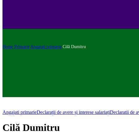
Home
Primarie
Angajati primarie
Cilă Dumitru
Angajati primarie
Declarații de avere și interese salariați
Declaratii de a
Cilă Dumitru