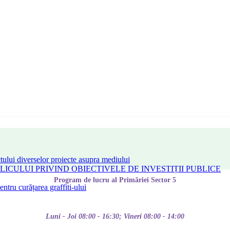
tului diverselor proiecte asupra mediului
CULUI PRIVIND OBIECTIVELE DE INVESTIȚII PUBLICE
Program de lucru al Primăriei Sector 5
tru curățarea graffiti-ului
Luni - Joi 08:00 - 16:30; Vineri 08:00 - 14:00