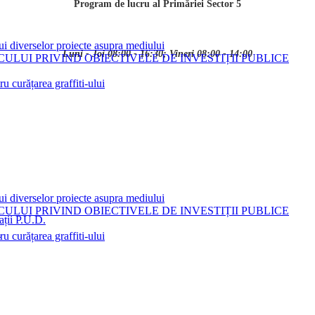
Program de lucru al Primăriei Sector 5
ui diverselor proiecte asupra mediului
Luni - Joi 08:00 - 16:30; Vineri 08:00 - 14:00
LUI PRIVIND OBIECTIVELE DE INVESTIȚII PUBLICE
 curățarea graffiti-ului
ui diverselor proiecte asupra mediului
LUI PRIVIND OBIECTIVELE DE INVESTIȚII PUBLICE
ații P.U.D.
i
 curățarea graffiti-ului