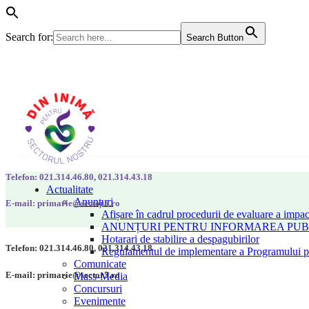
Search for:
Search Button
Telefon: 021.314.46.80, 021.314.43.18
Actualitate
Anunțuri
E-mail: primarie@sector5.ro
Afișare în cadrul procedurii de evaluare a impac
ANUNȚURI PENTRU INFORMAREA PUBLI
Hotarari de stabilire a despagubirilor
Telefon: 021.314.46.80, 021.314.43.18
Regulamentul de implementare a Programului pen
Comunicate
E-mail: primarie@sector5.ro
Mass-Media
Concursuri
Evenimente