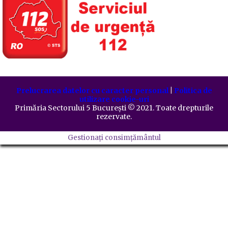
Prelucrarea datelor cu caracter personal
|
Politica de
utilizare cookie-uri
Primăria Sectorului 5 București
©️
2021. Toate drepturile
rezervate.
Gestionați consimțământul