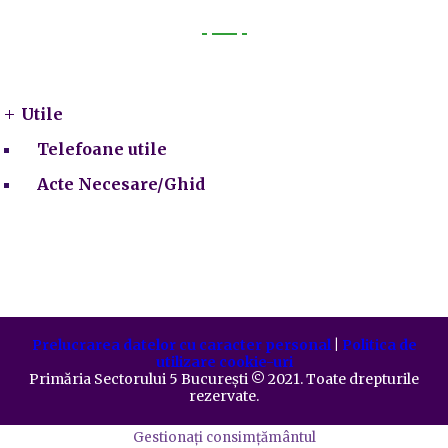
Utile
Utile
Telefoane utile
Acte Necesare/Ghid
Prelucrarea datelor cu caracter personal
|
Politica de
utilizare cookie-uri
Primăria Sectorului 5 București
©️
2021. Toate drepturile
rezervate.
Gestionați consimțământul