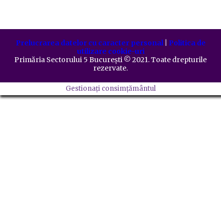
Prelucrarea datelor cu caracter personal
|
Politica de
utilizare cookie-uri
Primăria Sectorului 5 București
©️
2021. Toate drepturile
rezervate.
Gestionați consimțământul