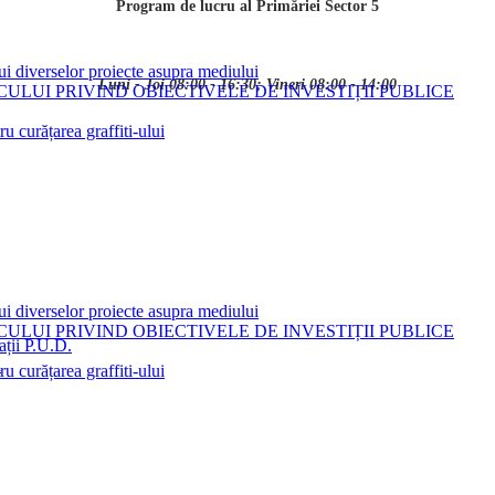
Program de lucru al Primăriei Sector 5
ui diverselor proiecte asupra mediului
Luni - Joi 08:00 - 16:30; Vineri 08:00 - 14:00
LUI PRIVIND OBIECTIVELE DE INVESTIȚII PUBLICE
 curățarea graffiti-ului
ui diverselor proiecte asupra mediului
LUI PRIVIND OBIECTIVELE DE INVESTIȚII PUBLICE
ații P.U.D.
i
 curățarea graffiti-ului