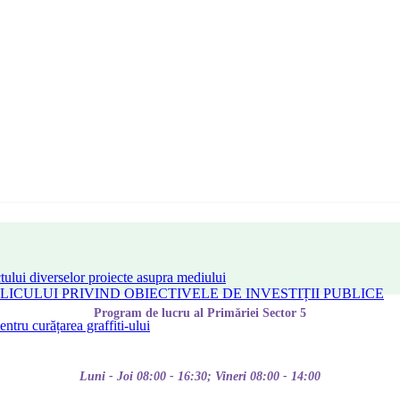
tului diverselor proiecte asupra mediului
CULUI PRIVIND OBIECTIVELE DE INVESTIȚII PUBLICE
Program de lucru al Primăriei Sector 5
tru curățarea graffiti-ului
Luni - Joi 08:00 - 16:30; Vineri 08:00 - 14:00