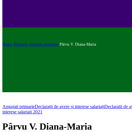
Home
Primarie
Angajati primarie
Pârvu V. Diana-Maria
Angajati primarie
Declarații de avere și interese salariați
Declaratii de a
interese salariati 2021
Pârvu V. Diana-Maria