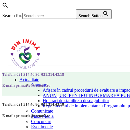
Search for:
Search Button
Telefon: 021.314.46.80, 021.314.43.18
Actualitate
Anunțuri
E-mail: primarie@sector5.ro
Afișare în cadrul procedurii de evaluare a impac
ANUNȚURI PENTRU INFORMAREA PUBLI
Hotarari de stabilire a despagubirilor
Telefon: 021.314.46.80, 021.314.43.18
Regulamentul de implementare a Programului pen
Comunicate
E-mail: primarie@sector5.ro
Mass-Media
Concursuri
Evenimente