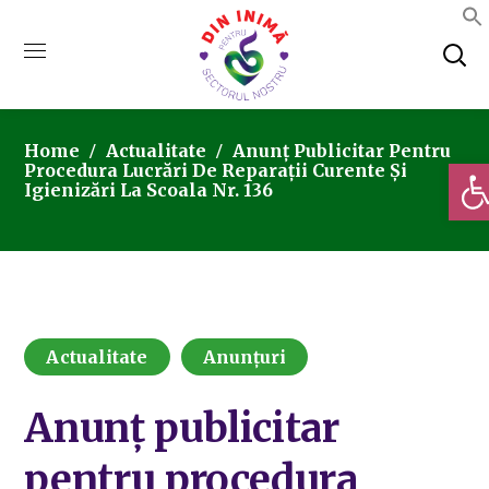
Home
Actualitate
Anunț Publicitar Pentru
Deschi
Procedura Lucrări De Reparații Curente Și
Igienizări La Scoala Nr. 136
Actualitate
Anunțuri
Anunț publicitar
pentru procedura