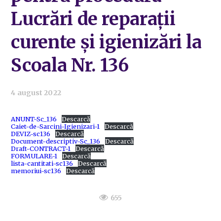
Lucrări de reparații
curente și igienizări la
Scoala Nr. 136
4 august 2022
ANUNT-Sc_136
Descarcă
Caiet-de-Sarcini-Igienizari-1
Descarcă
DEVIZ-sc136
Descarcă
Document-descriptiv-Sc_136
Descarcă
Draft-CONTRACT-1
Descarcă
FORMULARE-1
Descarcă
lista-cantitati-sc136
Descarcă
memoriui-sc136
Descarcă
655