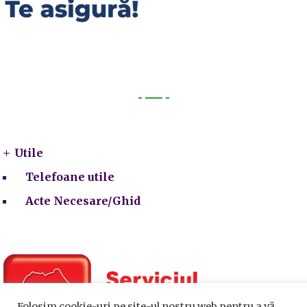
Utile
Utile
Telefoane utile
Acte Necesare/Ghid
Folosim cookie-uri pe site-ul nostru web pentru a vă