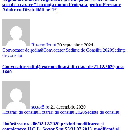
social cu cazare “Locuința minim Protejată pentru Persoane
Adulte cu Dizabilități nr. 1”
Rustem Ionut
30 septembrie 2024
Convocator de ședință
Convocator Ședințe de Consiliu 2020
Ședințe
de consiliu
Convocator ședință extraordinară din data de 21.12.2020, ora
1600
sector5.ro
21 decembrie 2020
Hotarari de consiliu
Hotarari de consiliu 2020
Ședințe de consiliu
Hotărârea nr. 206/02.12.2020 privind modificarea și
completarea H.C.L. Sector 5 nr.55/31.07.2013, modificată și