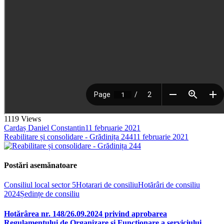
1119
Views
Cardaș Daniel Constantin
11 februarie 2021
Reabilitare și consolidare - Grădinița 244
11 februarie 2021
Postări asemănatoare
Consiliul local sector 5
Hotarari de consiliu
Hotărâri de consiliu
2024
Ședințe de consiliu
Hotărârea nr. 148/26.09.2024 privind aprobarea
Regulamentului de Organizare și Funcționare a serviciului