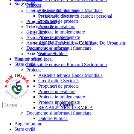
Stare civilă
Proiecte
Contact
Asistenta tehnica Banca Mondiala
Centrul de confidențialitate
Credit rating Sector 5
Prelucrarea datelor cu caracter personal
Propuneri de proiecte
Program audiențe
Proiecte in evaluare
Telefoane utile
Proiecte in implementare
Ghișeul.ro
Proiecte implementate
Asociații de proprietari
REABILITARE TERMICA
Autorizații De Construire – Certificate De Urbanism
Documente si informatii financiare
Descărcare Formulare
Datorie Publica
Acte Necesare/Ghid
Bugetul online
Monitor oficial local
Stare civilă
Dispozitiile emise de Primarul Sectorului 5
Proiecte
Asistenta tehnica Banca Mondiala
Credit rating Sector 5
Propuneri de proiecte
Proiecte in evaluare
Proiecte in implementare
Proiecte implementate
REABILITARE TERMICA
Documente si informatii financiare
Datorie Publica
Bugetul online
Stare civilă