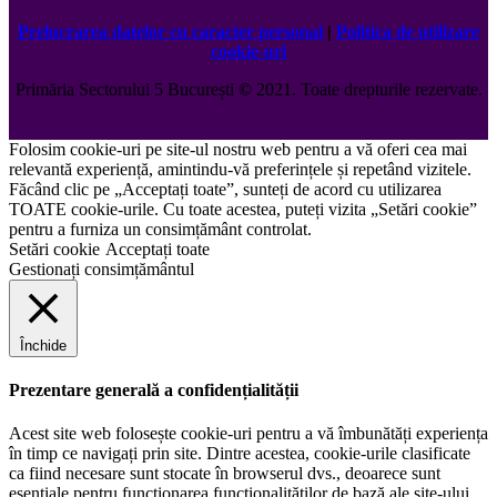
Prelucrarea datelor cu caracter personal
|
Politica de utilizare
cookie-uri
Primăria Sectorului 5 București
©️
2021. Toate drepturile rezervate.
Folosim cookie-uri pe site-ul nostru web pentru a vă oferi cea mai
relevantă experiență, amintindu-vă preferințele și repetând vizitele.
Făcând clic pe „Acceptați toate”, sunteți de acord cu utilizarea
TOATE cookie-urile. Cu toate acestea, puteți vizita „Setări cookie”
pentru a furniza un consimțământ controlat.
Setări cookie
Acceptați toate
Gestionați consimțământul
Închide
Prezentare generală a confidențialității
Acest site web folosește cookie-uri pentru a vă îmbunătăți experiența
în timp ce navigați prin site. Dintre acestea, cookie-urile clasificate
ca fiind necesare sunt stocate în browserul dvs., deoarece sunt
esențiale pentru funcționarea funcționalităților de bază ale site-ului