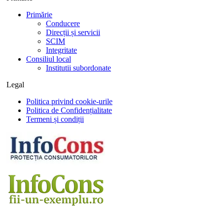
Primărie
Conducere
Direcții și servicii
SCIM
Integritate
Consiliul local
Institutii subordonate
Legal
Politica privind cookie-urile
Politica de Confidențialitate
Termeni și condiții