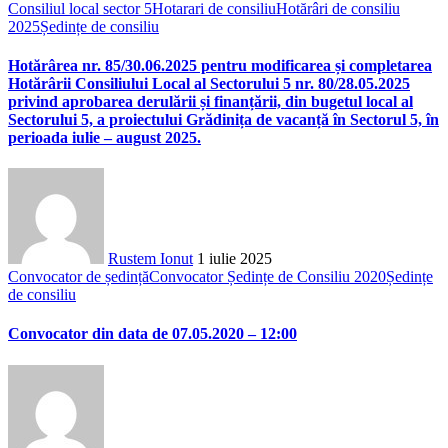
Consiliul local sector 5
Hotarari de consiliu
Hotărâri de consiliu
2025
Ședințe de consiliu
Hotărârea nr. 85/30.06.2025 pentru modificarea și completarea
Hotărârii Consiliului Local al Sectorului 5 nr. 80/28.05.2025
privind aprobarea derulării și finanțării, din bugetul local al
Sectorului 5, a proiectului Grădinița de vacanță în Sectorul 5, în
perioada iulie – august 2025.
Rustem Ionut
1 iulie 2025
Convocator de ședință
Convocator Ședințe de Consiliu 2020
Ședințe
de consiliu
Convocator din data de 07.05.2020 – 12:00