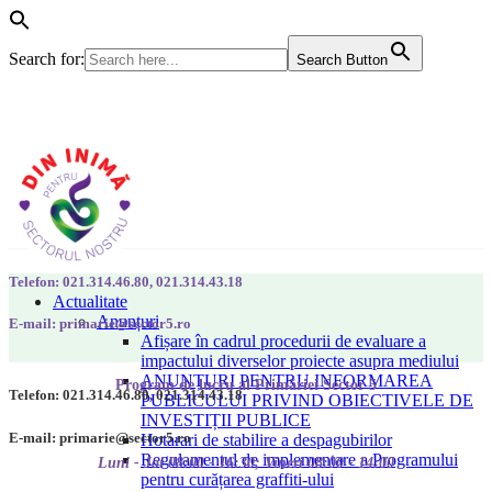
Search for:
Search Button
Telefon: 021.314.46.80, 021.314.43.18
Actualitate
Anunțuri
E-mail: primarie@sector5.ro
Afișare în cadrul procedurii de evaluare a
impactului diverselor proiecte asupra mediului
ANUNȚURI PENTRU INFORMAREA
Program de lucru al Primăriei Sector 5
Telefon: 021.314.46.80, 021.314.43.18
PUBLICULUI PRIVIND OBIECTIVELE DE
INVESTIȚII PUBLICE
E-mail: primarie@sector5.ro
Hotarari de stabilire a despagubirilor
Regulamentul de implementare a Programului
Luni - Joi 08:00 - 16:30; Vineri 08:00 - 14:00
pentru curățarea graffiti-ului