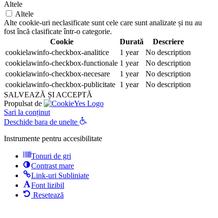
Altele
Altele
Alte cookie-uri neclasificate sunt cele care sunt analizate și nu au
fost încă clasificate într-o categorie.
Cookie
Durată
Descriere
cookielawinfo-checkbox-analitice
1 year
No description
cookielawinfo-checkbox-functionale
1 year
No description
cookielawinfo-checkbox-necesare
1 year
No description
cookielawinfo-checkbox-publicitate
1 year
No description
SALVEAZĂ ȘI ACCEPTĂ
Propulsat de
Sari la conținut
Deschide bara de unelte
Instrumente pentru accesibilitate
Tonuri de gri
Contrast mare
Link-uri Subliniate
Font lizibil
Resetează