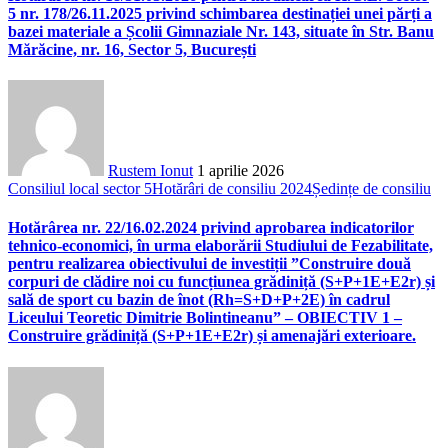
5 nr. 178/26.11.2025 privind schimbarea destinației unei părți a
bazei materiale a Școlii Gimnaziale Nr. 143, situate în Str. Banu
Mărăcine, nr. 16, Sector 5, București
Rustem Ionut
1 aprilie 2026
Consiliul local sector 5
Hotărâri de consiliu 2024
Ședințe de consiliu
Hotărârea nr. 22/16.02.2024 privind aprobarea indicatorilor
tehnico-economici, în urma elaborării Studiului de Fezabilitate,
pentru realizarea obiectivului de investiții ”Construire două
corpuri de clădire noi cu funcțiunea grădiniță (S+P+1E+E2r) și
sală de sport cu bazin de înot (Rh=S+D+P+2E) în cadrul
Liceului Teoretic Dimitrie Bolintineanu” – OBIECTIV 1 –
Construire grădiniță (S+P+1E+E2r) și amenajări exterioare.