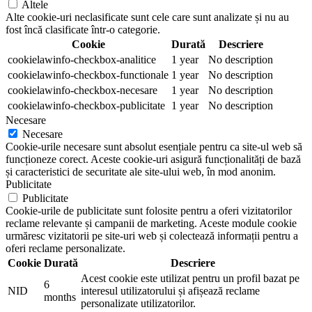
Altele
Alte cookie-uri neclasificate sunt cele care sunt analizate și nu au
fost încă clasificate într-o categorie.
Cookie
Durată
Descriere
cookielawinfo-checkbox-analitice
1 year
No description
cookielawinfo-checkbox-functionale
1 year
No description
cookielawinfo-checkbox-necesare
1 year
No description
cookielawinfo-checkbox-publicitate
1 year
No description
Necesare
Necesare
Cookie-urile necesare sunt absolut esențiale pentru ca site-ul web să
funcționeze corect. Aceste cookie-uri asigură funcționalități de bază
și caracteristici de securitate ale site-ului web, în mod anonim.
Publicitate
Publicitate
Cookie-urile de publicitate sunt folosite pentru a oferi vizitatorilor
reclame relevante și campanii de marketing. Aceste module cookie
urmăresc vizitatorii pe site-uri web și colectează informații pentru a
oferi reclame personalizate.
Cookie
Durată
Descriere
Acest cookie este utilizat pentru un profil bazat pe
6
NID
interesul utilizatorului și afișează reclame
months
personalizate utilizatorilor.