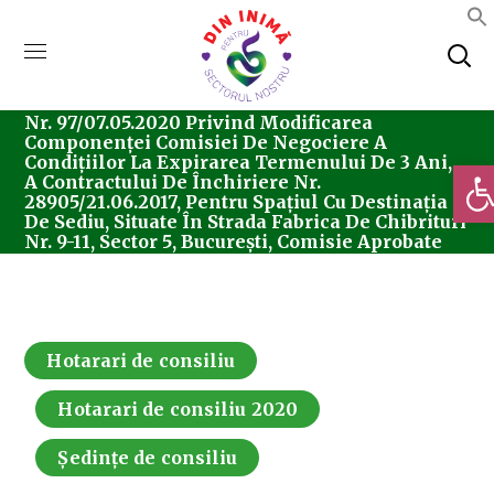
Home
Consiliul Local Sector 5
Ședințe De
Consiliu
Hotarari De Consiliu
Hotărârea
Nr. 97/07.05.2020 Privind Modificarea
Componenței Comisiei De Negociere A
Condițiilor La Expirarea Termenului De 3 Ani,
Deschi
A Contractului De Închiriere Nr.
28905/21.06.2017, Pentru Spațiul Cu Destinația
De Sediu, Situate În Strada Fabrica De Chibrituri
Nr. 9-11, Sector 5, București, Comisie Aprobate
Prin HCL Sector 5 Nr. 39/27.02.2020
Hotarari de consiliu
Hotarari de consiliu 2020
Ședințe de consiliu