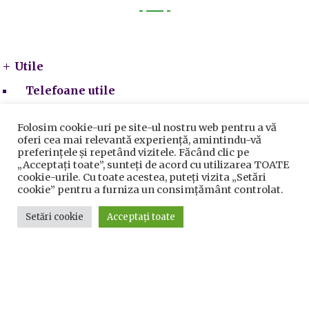
Utile
Utile
Telefoane utile
Acte Necesare/Ghid
Folosim cookie-uri pe site-ul nostru web pentru a vă
oferi cea mai relevantă experiență, amintindu-vă
preferințele și repetând vizitele. Făcând clic pe
„Acceptați toate”, sunteți de acord cu utilizarea TOATE
cookie-urile. Cu toate acestea, puteți vizita „Setări
cookie” pentru a furniza un consimțământ controlat.
Setări cookie
Acceptați toate
Prelucrarea datelor cu caracter personal
|
Politica de