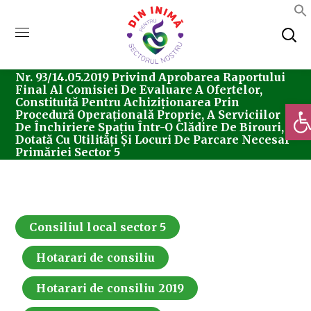
Home
Consiliul Local Sector 5
Hotărârea
Nr. 93/14.05.2019 Privind Aprobarea Raportului
Final Al Comisiei De Evaluare A Ofertelor,
Constituită Pentru Achiziționarea Prin
Deschi
Procedură Operațională Proprie, A Serviciilor
De Închiriere Spațiu Într-O Clădire De Birouri,
Dotată Cu Utilități Și Locuri De Parcare Necesar
Primăriei Sector 5
Consiliul local sector 5
Hotarari de consiliu
Hotarari de consiliu 2019