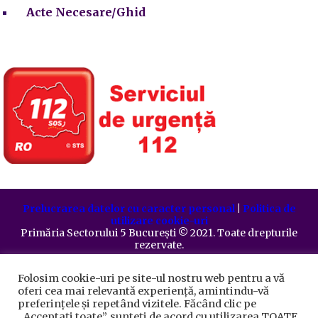
Acte Necesare/Ghid
Prelucrarea datelor cu caracter personal
|
Politica de
utilizare cookie-uri
Primăria Sectorului 5 București
©️
2021. Toate drepturile
rezervate.
Folosim cookie-uri pe site-ul nostru web pentru a vă
oferi cea mai relevantă experiență, amintindu-vă
preferințele și repetând vizitele. Făcând clic pe
„Acceptați toate”, sunteți de acord cu utilizarea TOATE