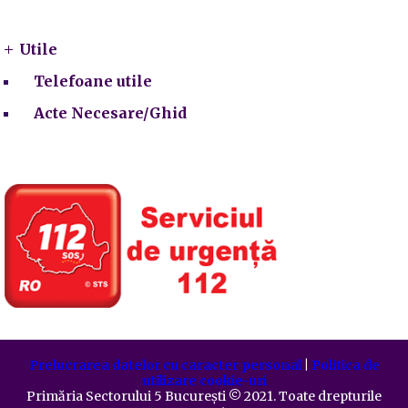
Utile
Utile
Telefoane utile
Acte Necesare/Ghid
Prelucrarea datelor cu caracter personal
|
Politica de
utilizare cookie-uri
Primăria Sectorului 5 București
©️
2021. Toate drepturile