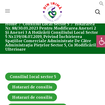
Home
Consiliul Local Sector 5
Hotărârea
Nr. 88/30.03.2023 Pentru Modificarea Anexei 2
Și Anexei 3 A Hotărârii Consiliului Local Sector
Deschi
5 Nr.139/08.07.2019, Privind Închirierea
Spațiilor Comerciale Administrate De Către
Administrația Piețelor Sector 5, Cu Modificările
Ulterioare
Consiliul local sector 5
Hotarari de consiliu
Hotarari de consiliu