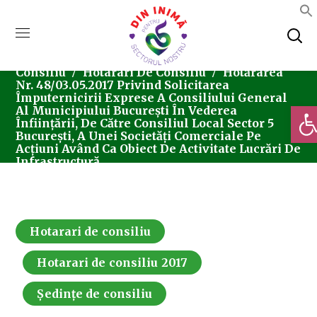
Home
Consiliul Local Sector 5
Ședințe De
Consiliu
Hotarari De Consiliu
Hotărârea
Nr. 48/03.05.2017 Privind Solicitarea
Împuternicirii Exprese A Consiliului General
Deschi
Al Municipiului București În Vederea
Înființării, De Către Consiliul Local Sector 5
București, A Unei Societăți Comerciale Pe
Acțiuni Având Ca Obiect De Activitate Lucrări De
Infrastructură
Hotarari de consiliu
Hotarari de consiliu 2017
Ședințe de consiliu