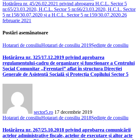
Hotărârea nr. 45/26.02.2021 privind abrogarea H.C.L. Sector 5
nr.65/23.03.2020, H.C.L. Sector 5 nr.66/23.03.2020, H.C.L. Sector
5 nr.158/30.07.2020 și a H.C.L. Sector 5 nr.159/30.07.2020.
26
februarie 2021
Postări asemănatoare
Hotarari de consiliu
Hotarari de consiliu 2019
Ședințe de consiliu
Hotărârea nr. 325/17.12.2019 privind aprobarea
regulamentului-cadru de organizare și funcționare a Centrului
Social Comunitar ,,Ferentari” aflat în structura Direcției
Generale de Asistență Socială și Protecția Copilului Sector 5
sector5.ro
17 decembrie 2019
Hotarari de consiliu
Hotarari de consiliu 2018
Ședințe de consiliu
Hotărârea nr. 267/25.10.2018 privind aprobarea comunicării
actelor administrative fiscale, actelor de executare și altor acte