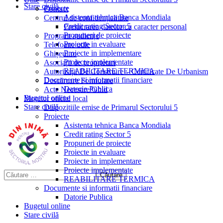
Stare civilă
Proiecte
Contact
Asistenta tehnica Banca Mondiala
Centrul de confidențialitate
Credit rating Sector 5
Prelucrarea datelor cu caracter personal
Propuneri de proiecte
Program audiențe
Proiecte in evaluare
Telefoane utile
Proiecte in implementare
Ghișeul.ro
Proiecte implementate
Asociații de proprietari
REABILITARE TERMICA
Autorizații De Construire – Certificate De Urbanism
Documente si informatii financiare
Descărcare Formulare
Datorie Publica
Acte Necesare/Ghid
Bugetul online
Monitor oficial local
Stare civilă
Dispozitiile emise de Primarul Sectorului 5
Proiecte
Asistenta tehnica Banca Mondiala
Credit rating Sector 5
Propuneri de proiecte
Proiecte in evaluare
Proiecte in implementare
Proiecte implementate
REABILITARE TERMICA
Documente si informatii financiare
Datorie Publica
Bugetul online
Stare civilă