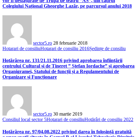
vor fi desfășurate de Trupa de teatru ”AS”, din cadrul
Colegiului Național Gheorghe Lazăr, pe parcursul anului 2018
sector5.ro
28 februarie 2018
Hotarari de consiliu
Hotarari de consiliu 2016
Ședințe de consiliu
Hotărârea nr. 131/21.11.2016 privind aprobarea înființării
centrului Cultural și de Tineret ” Ștefan Iordache” și aprobarea
Organigramei, Statului de funcții și a Regulamentului de
Organizare și Funcționare
sector5.ro
30 martie 2019
Consiliul local sector 5
Hotarari de consiliu
Hotărâri de consiliu 2022
Hotărârea nr. 97/04.08.2022 privind darea în folosință gratuită