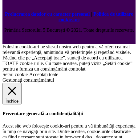
Prelucrarea datelor cu caracter personal
|
Politica de utilizare
cookie-uri
Primăria Sectorului 5 București
©️
2021. Toate drepturile rezervate.
Folosim cookie-uri pe site-ul nostru web pentru a vă oferi cea mai
relevantă experiență, amintindu-vă preferințele și repetând vizitele.
Făcând clic pe „Acceptați toate”, sunteți de acord cu utilizarea
TOATE cookie-urile. Cu toate acestea, puteți vizita „Setări cookie”
pentru a furniza un consimțământ controlat.
Setări cookie
Acceptați toate
Gestionați consimțământul
Închide
Prezentare generală a confidențialității
Acest site web folosește cookie-uri pentru a vă îmbunătăți experiența
în timp ce navigați prin site. Dintre acestea, cookie-urile clasificate
ca fiind necesare sunt stocate în browserul dvs., deoarece sunt