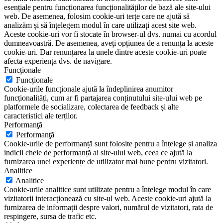
esențiale pentru funcționarea funcționalităților de bază ale site-ului
web. De asemenea, folosim cookie-uri terțe care ne ajută să
analizăm și să înțelegem modul în care utilizați acest site web.
Aceste cookie-uri vor fi stocate în browser-ul dvs. numai cu acordul
dumneavoastră. De asemenea, aveți opțiunea de a renunța la aceste
cookie-uri. Dar renunțarea la unele dintre aceste cookie-uri poate
afecta experiența dvs. de navigare.
Funcționale
Funcționale
Cookie-urile funcționale ajută la îndeplinirea anumitor
funcționalități, cum ar fi partajarea conținutului site-ului web pe
platformele de socializare, colectarea de feedback și alte
caracteristici ale terților.
Performanţă
Performanţă
Cookie-urile de performanță sunt folosite pentru a înțelege și analiza
indicii cheie de performanță ai site-ului web, ceea ce ajută la
furnizarea unei experiențe de utilizator mai bune pentru vizitatori.
Analitice
Analitice
Cookie-urile analitice sunt utilizate pentru a înțelege modul în care
vizitatorii interacționează cu site-ul web. Aceste cookie-uri ajută la
furnizarea de informații despre valori, numărul de vizitatori, rata de
respingere, sursa de trafic etc.