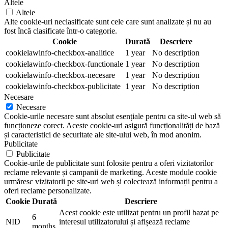
Altele
Altele
Alte cookie-uri neclasificate sunt cele care sunt analizate și nu au
fost încă clasificate într-o categorie.
Cookie
Durată
Descriere
cookielawinfo-checkbox-analitice
1 year
No description
cookielawinfo-checkbox-functionale
1 year
No description
cookielawinfo-checkbox-necesare
1 year
No description
cookielawinfo-checkbox-publicitate
1 year
No description
Necesare
Necesare
Cookie-urile necesare sunt absolut esențiale pentru ca site-ul web să
funcționeze corect. Aceste cookie-uri asigură funcționalități de bază
și caracteristici de securitate ale site-ului web, în mod anonim.
Publicitate
Publicitate
Cookie-urile de publicitate sunt folosite pentru a oferi vizitatorilor
reclame relevante și campanii de marketing. Aceste module cookie
urmăresc vizitatorii pe site-uri web și colectează informații pentru a
oferi reclame personalizate.
Cookie
Durată
Descriere
Acest cookie este utilizat pentru un profil bazat pe
6
NID
interesul utilizatorului și afișează reclame
months