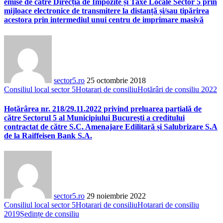
emise de către Direcția de Impozite și Taxe Locale Sector 5 prin
mijloace electronice de transmitere la distanță și/sau tipărirea
acestora prin intermediul unui centru de imprimare masivă
sector5.ro
25 octombrie 2018
Consiliul local sector 5
Hotarari de consiliu
Hotărâri de consiliu 2022
Hotărârea nr. 218/29.11.2022 privind preluarea parțială de
către Sectorul 5 al Municipiului București a creditului
contractat de către S.C. Amenajare Edilitară și Salubrizare S.A
de la Raiffeisen Bank S.A.
sector5.ro
29 noiembrie 2022
Consiliul local sector 5
Hotarari de consiliu
Hotarari de consiliu
2019
Ședințe de consiliu