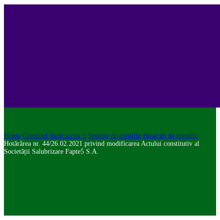
Home
Consiliul local sector 5
Ședințe de consiliu
Hotarari de consiliu
Hotărârea nr. 44/26.02.2021 privind modificarea Actului constitutiv al
Societății Salubrizare Fapte5 S.A.