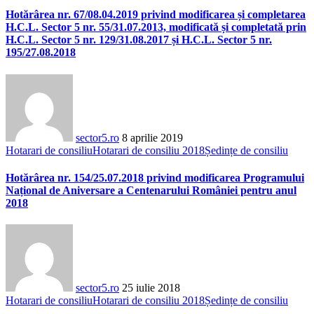
Hotărârea nr. 67/08.04.2019 privind modificarea și completarea
H.C.L. Sector 5 nr. 55/31.07.2013, modificată și completată prin
H.C.L. Sector 5 nr. 129/31.08.2017 și H.C.L. Sector 5 nr.
195/27.08.2018
sector5.ro
8 aprilie 2019
Hotarari de consiliu
Hotarari de consiliu 2018
Ședințe de consiliu
Hotărârea nr. 154/25.07.2018 privind modificarea Programului
Național de Aniversare a Centenarului României pentru anul
2018
sector5.ro
25 iulie 2018
Hotarari de consiliu
Hotarari de consiliu 2018
Ședințe de consiliu