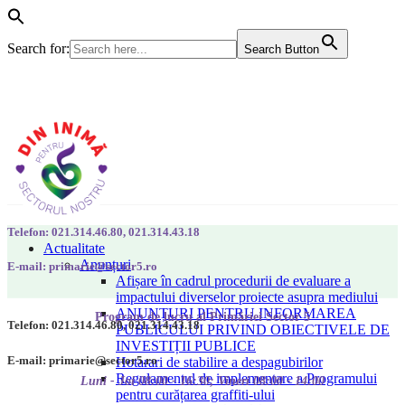
Search for:
Search Button
Telefon: 021.314.46.80, 021.314.43.18
Actualitate
Anunțuri
E-mail: primarie@sector5.ro
Afișare în cadrul procedurii de evaluare a
impactului diverselor proiecte asupra mediului
ANUNȚURI PENTRU INFORMAREA
Program de lucru al Primăriei Sector 5
Telefon: 021.314.46.80, 021.314.43.18
PUBLICULUI PRIVIND OBIECTIVELE DE
INVESTIȚII PUBLICE
E-mail: primarie@sector5.ro
Hotarari de stabilire a despagubirilor
Regulamentul de implementare a Programului
Luni - Joi 08:00 - 16:30; Vineri 08:00 - 14:00
pentru curățarea graffiti-ului