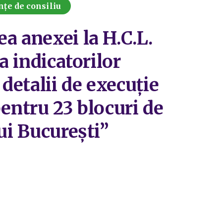
nțe de consiliu
a anexei la H.C.L.
a indicatorilor
detalii de execuție
pentru 23 blocuri de
ui București”