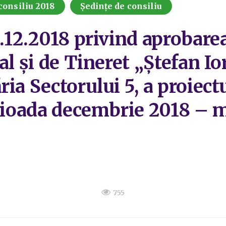
consiliu 2018
Ședințe de consiliu
.12.2018 privind aprobarea
al şi de Tineret „Ştefan I
ia Sectorului 5, a proiect
erioada decembrie 2018 – 
755