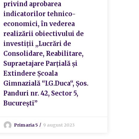
indi
privind aprobarea
econ
indicatorilor tehnico-
tehn
economici, în vederea
apro
realizării obiectivului de
Cons
investiții ,,Lucrări de
nr. 
Consolidare, Reabilitare,
real
Supraetajare Parțială și
inve
Extindere Școala
mult
Gimnazială “I.G.Duca“, Șos.
parț
Panduri nr. 42, Sector 5,
TRON
București”
TRO
gimn
Primaria 5
9 august 2023
situ