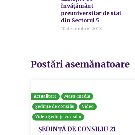
învățământ
preuniversitar de stat
din Sectorul 5
10 decembrie 2018
Postări asemănatoare
Actualitate
Mass-media
Ședințe de consiliu
Video
Video Ședințe consiliu
ȘEDINȚĂ DE CONSILIU 21