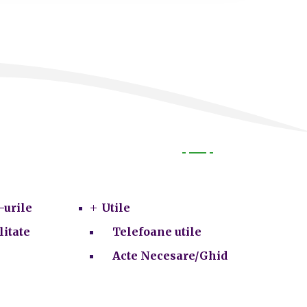
Utile
-urile
Utile
litate
Telefoane utile
Acte Necesare/Ghid