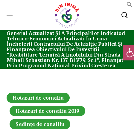
Home
Consiliul Local Sector 5
Ședințe De
Consiliu
Hotarari De Consiliu
Hotărârea
Nr. 28/28.02.2019 Privind Aprobarea Devizului
General Actualizat Și A Principalilor Indicatori
Tehnico-Economici Actualizați În Urma
Încheierii Contractului De Achiziție Publică Și
Deschi
Finanțarea Obiectivului De Investiții
”Reabilitare Termică A Imobilului Din Strada
Mihail Sebastian Nr. 137, Bl.V79, Sc.1”, Finanțat
Prin Programul Național Privind Creșterea
Performanței Energetice A Blocurilor De
Locuințe, Derulat Conform O.U.G. Nr.18/2009
Hotarari de consiliu
Hotarari de consiliu 2019
Ședințe de consiliu