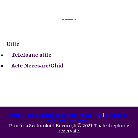
Utile
Utile
Telefoane utile
Acte Necesare/Ghid
Prelucrarea datelor cu caracter personal
|
Politica de
utilizare cookie-uri
Primăria Sectorului 5 București
©️
2021. Toate drepturile
rezervate.