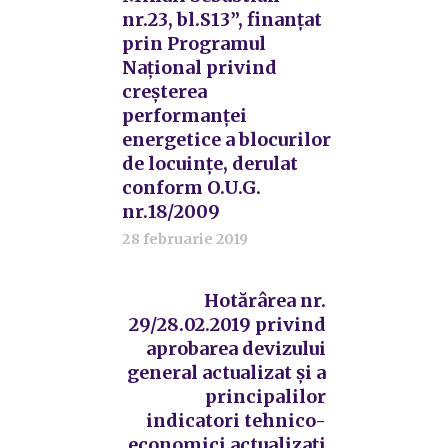
nr.23, bl.S13”, finanțat
prin Programul
Național privind
creșterea
performanței
energetice a blocurilor
de locuințe, derulat
conform O.U.G.
nr.18/2009
28 februarie 2019
Hotărârea nr.
29/28.02.2019 privind
aprobarea devizului
general actualizat și a
principalilor
indicatori tehnico-
economici actualizați