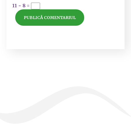
11 − 8 =