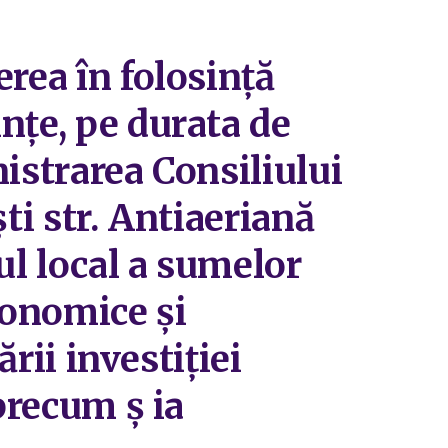
rea în folosință
nțe, pe durata de
nistrarea Consiliului
ti str. Antiaeriană
ul local a sumelor
conomice și
ării investiției
precum ș ia