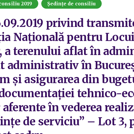
consiliu 2019
Ședințe de consiliu
.09.2019 privind transmite
ția Națională pentru Locui
, a terenului aflat în admi
at administrativ în Bucureș
cum și asigurarea din buget
 documentației tehnico-e
r aferente în vederea realiz
ințe de serviciu” – Lot 3, 