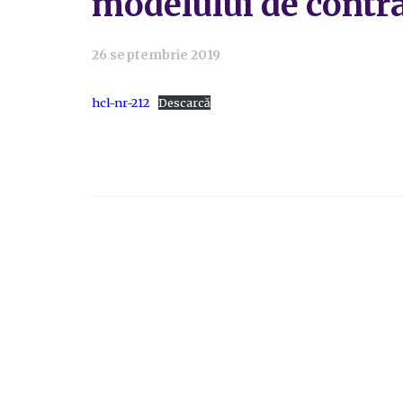
modelului de contra
26 septembrie 2019
hcl-nr-212
Descarcă