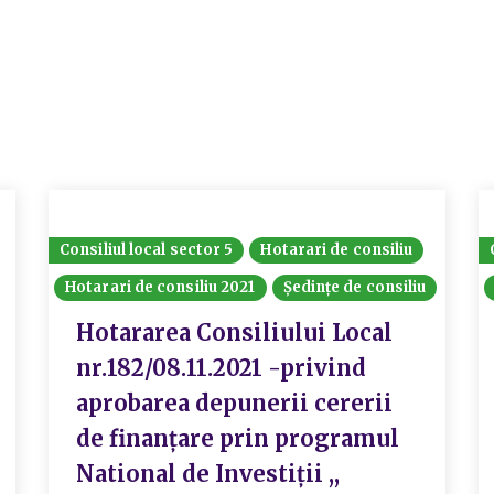
Consiliul local sector 5
Hotarari de consiliu
Hotarari de consiliu 2021
Ședințe de consiliu
Hotararea Consiliului Local
nr.182/08.11.2021 -privind
aprobarea depunerii cererii
de finanțare prin programul
National de Investiții ,,