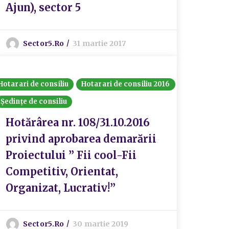
Ajun), sector 5
Sector5.ro
31 martie 2017
Hotarari de consiliu
Hotarari de consiliu 2016
Ședințe de consiliu
Hotărârea nr. 108/31.10.2016
privind aprobarea demarării
Proiectului ” Fii cool-Fii
Competitiv, Orientat,
Organizat, Lucrativ!”
Sector5.ro
30 martie 2019