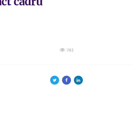
ct cadru
781