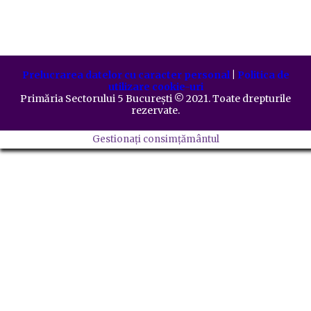
Prelucrarea datelor cu caracter personal
|
Politica de
utilizare cookie-uri
Primăria Sectorului 5 București
©️
2021. Toate drepturile
rezervate.
Gestionați consimțământul