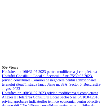
669
Views
Hotărârea nr. 166/31.07.2023 pentru modificarea și completarea
Hotărârii Consiliului Local al Sectorului 5 nr. 75/30.03.2023
privind constituirea Comisiei de negociere pentru achiziționarea
terenului situat în strada Iancu Jianu nr. 38A, Sector 5, București.
9
august 2023
Hotărârea nr. 168/31.07.2023 privind modificarea și completarea
Anexei la Hotărârea Consiliului Local Sector 5 nr. 64/10.04.2018
privind aprobarea indicatorilor tehnico-economici pentru obiective
de investiții “ Reabilitare, consolidare, extindere a unităților de