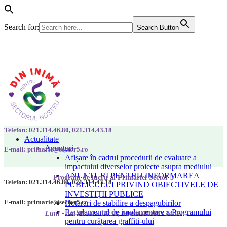
Search for:
Search Button
Telefon: 021.314.46.80, 021.314.43.18
Actualitate
Anunțuri
E-mail: primarie@sector5.ro
Afișare în cadrul procedurii de evaluare a
impactului diverselor proiecte asupra mediului
ANUNȚURI PENTRU INFORMAREA
Program de lucru al Primăriei Sector 5
Telefon: 021.314.46.80, 021.314.43.18
PUBLICULUI PRIVIND OBIECTIVELE DE
INVESTIȚII PUBLICE
E-mail: primarie@sector5.ro
Hotarari de stabilire a despagubirilor
Regulamentul de implementare a Programului
Luni - Joi 08:00 - 16:30; Vineri 08:00 - 14:00
pentru curățarea graffiti-ului