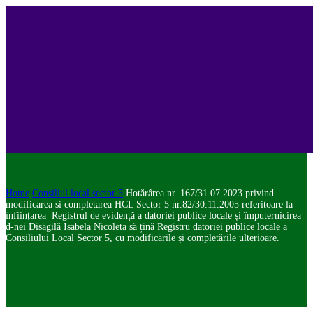
Home
Consiliul local sector 5
Hotărârea nr. 167/31.07.2023 privind
modificarea si completarea HCL Sector 5 nr.82/30.11.2005 referitoare la
înființarea Registrul de evidență a datoriei publice locale și împuternicirea
d-nei Disăgilă Isabela Nicoleta să țină Registru datoriei publice locale a
Consiliului Local Sector 5, cu modificările și completările ulterioare.