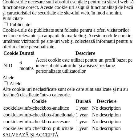
Cookie-urile necesare sunt absolut esențiale pentru ca site-ul web să
funcționeze corect. Aceste cookie-uri asigură funcționalități de bază
și caracteristici de securitate ale site-ului web, în mod anonim.
Publicitate
Publicitate
Cookie-urile de publicitate sunt folosite pentru a oferi vizitatorilor
reclame relevante și campanii de marketing. Aceste module cookie
urmăresc vizitatorii pe site-uri web și colectează informații pentru a
oferi reclame personalizate.
Cookie
Durată
Descriere
Acest cookie este utilizat pentru un profil bazat pe
6
NID
interesul utilizatorului și afișează reclame
months
personalizate utilizatorilor.
Altele
Altele
Alte cookie-uri neclasificate sunt cele care sunt analizate și nu au
fost încă clasificate într-o categorie.
Cookie
Durată
Descriere
cookielawinfo-checkbox-analitice
1 year
No description
cookielawinfo-checkbox-functionale
1 year
No description
cookielawinfo-checkbox-necesare
1 year
No description
cookielawinfo-checkbox-publicitate
1 year
No description
SALVEAZĂ ȘI ACCEPTĂ