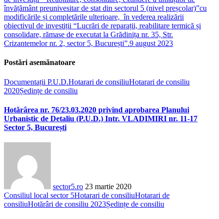
învățământ preunivesitar de stat din sectorul 5 (nivel preșcolar)”cu
modificările și completările ulterioare, în vederea realizării
obiectivul de investiții “Lucrări de reparații, reabilitare termică și
consolidare, rămase de executat la Grădinița nr. 35, Str.
Crizantemelor nr. 2, sector 5, București”.
9 august 2023
Postări asemănatoare
Documentații P.U.D.
Hotarari de consiliu
Hotarari de consiliu
2020
Ședințe de consiliu
Hotărârea nr. 76/23.03.2020 privind aprobarea Planului
Urbanistic de Detaliu (P.U.D.) Intr. VLADIMIRI nr. 11-17
Sector 5, București
sector5.ro
23 martie 2020
Consiliul local sector 5
Hotarari de consiliu
Hotarari de
consiliu
Hotărâri de consiliu 2023
Ședințe de consiliu