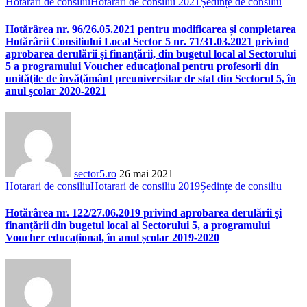
Hotarari de consiliu
Hotarari de consiliu 2021
Ședințe de consiliu
Hotărârea nr. 96/26.05.2021 pentru modificarea și completarea
Hotărârii Consiliului Local Sector 5 nr. 71/31.03.2021 privind
aprobarea derulării şi finanţării, din bugetul local al Sectorului
5 a programului Voucher educaţional pentru profesorii din
unităţile de învăţământ preuniversitar de stat din Sectorul 5, în
anul şcolar 2020-2021
sector5.ro
26 mai 2021
Hotarari de consiliu
Hotarari de consiliu 2019
Ședințe de consiliu
Hotărârea nr. 122/27.06.2019 privind aprobarea derulării și
finanțării din bugetul local al Sectorului 5, a programului
Voucher educațional, în anul școlar 2019-2020