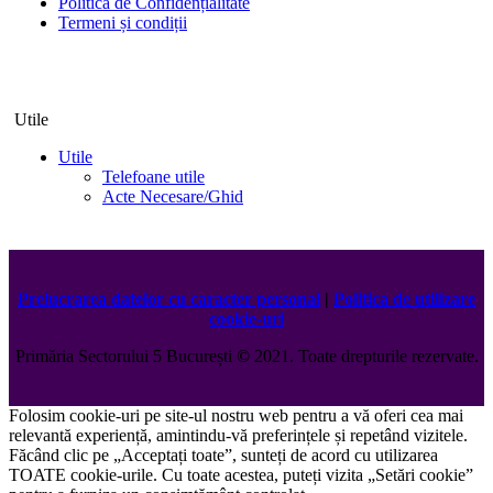
Politica de Confidențialitate
Termeni și condiții
Utile
Utile
Telefoane utile
Acte Necesare/Ghid
Prelucrarea datelor cu caracter personal
|
Politica de utilizare
cookie-uri
Primăria Sectorului 5 București
©️
2021. Toate drepturile rezervate.
Folosim cookie-uri pe site-ul nostru web pentru a vă oferi cea mai
relevantă experiență, amintindu-vă preferințele și repetând vizitele.
Făcând clic pe „Acceptați toate”, sunteți de acord cu utilizarea
TOATE cookie-urile. Cu toate acestea, puteți vizita „Setări cookie”