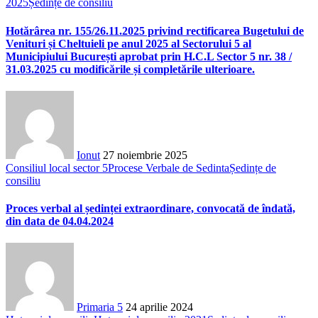
2025
Ședințe de consiliu
Hotărârea nr. 155/26.11.2025 privind rectificarea Bugetului de
Venituri și Cheltuieli pe anul 2025 al Sectorului 5 al
Municipiului București aprobat prin H.C.L Sector 5 nr. 38 /
31.03.2025 cu modificările și completările ulterioare.
Ionut
27 noiembrie 2025
Consiliul local sector 5
Procese Verbale de Sedinta
Ședințe de
consiliu
Proces verbal al ședinței extraordinare, convocată de îndată,
din data de 04.04.2024
Primaria 5
24 aprilie 2024