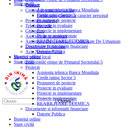
Stare civilă
Proiecte
Contact
Asistenta tehnica Banca Mondiala
Centrul de confidențialitate
Credit rating Sector 5
Prelucrarea datelor cu caracter personal
Propuneri de proiecte
Program audiențe
Proiecte in evaluare
Telefoane utile
Proiecte in implementare
Ghișeul.ro
Proiecte implementate
Asociații de proprietari
REABILITARE TERMICA
Autorizații De Construire – Certificate De Urbanism
Documente si informatii financiare
Descărcare Formulare
Datorie Publica
Acte Necesare/Ghid
Bugetul online
Monitor oficial local
Stare civilă
Dispozitiile emise de Primarul Sectorului 5
Proiecte
Asistenta tehnica Banca Mondiala
Credit rating Sector 5
Propuneri de proiecte
Proiecte in evaluare
Proiecte in implementare
Proiecte implementate
REABILITARE TERMICA
Documente si informatii financiare
Datorie Publica
Bugetul online
Stare civilă