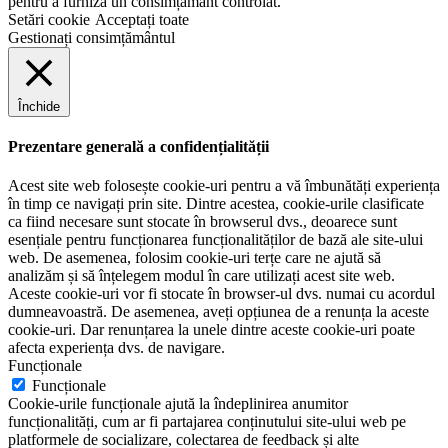
pentru a furniza un consimțământ controlat.
Setări cookie
Acceptați toate
Gestionați consimțământul
Închide
Prezentare generală a confidențialității
Acest site web folosește cookie-uri pentru a vă îmbunătăți experiența
în timp ce navigați prin site. Dintre acestea, cookie-urile clasificate
ca fiind necesare sunt stocate în browserul dvs., deoarece sunt
esențiale pentru funcționarea funcționalităților de bază ale site-ului
web. De asemenea, folosim cookie-uri terțe care ne ajută să
analizăm și să înțelegem modul în care utilizați acest site web.
Aceste cookie-uri vor fi stocate în browser-ul dvs. numai cu acordul
dumneavoastră. De asemenea, aveți opțiunea de a renunța la aceste
cookie-uri. Dar renunțarea la unele dintre aceste cookie-uri poate
afecta experiența dvs. de navigare.
Funcționale
Funcționale
Cookie-urile funcționale ajută la îndeplinirea anumitor
funcționalități, cum ar fi partajarea conținutului site-ului web pe
platformele de socializare, colectarea de feedback și alte