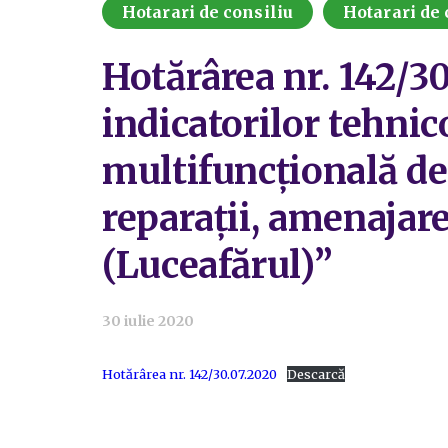
Hotarari de consiliu
Hotarari de 
Hotărârea nr. 142/30
indicatorilor tehnic
multifuncțională de 
reparații, amenajare
(Luceafărul)”
30 iulie 2020
Hotărârea nr. 142/30.07.2020
Descarcă