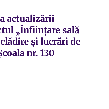
 actualizării
ul „Înființare sală
lădire și lucrări de
Școala nr. 130