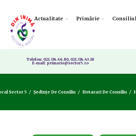
Actualitate
Primărie
Consiliu
Telefon: 021.314.46.80, 021.314.43.18
E-mail: primarie@sector5.ro
ocal Sector 5
Ședințe De Consiliu
Hotarari De Consiliu
H