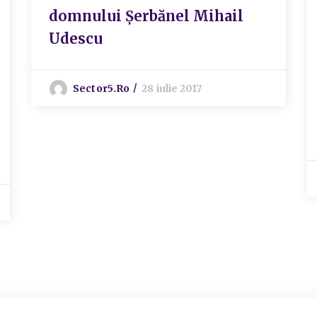
domnului Șerbănel Mihail
Udescu
Sector5.ro
28 iulie 2017