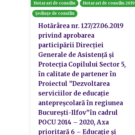
Hotarari de consiliu
Hotarari de consiliu 2019
Ședințe de consiliu
Hotărârea nr. 127/27.06.2019
privind aprobarea
participării Direcției
Generale de Asistență și
Protecția Copilului Sector 5,
în calitate de partener în
Proiectul ”Dezvoltarea
serviciilor de educație
antepreșcolară în regiunea
București-Ilfov”în cadrul
POCU 2014 – 2020, Axa
prioritară 6 – Educație și