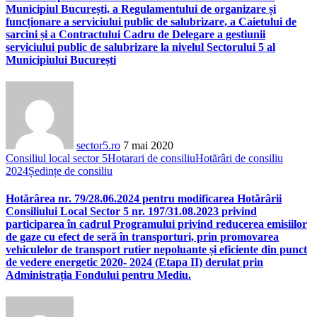
Municipiul București, a Regulamentului de organizare și
funcționare a serviciului public de salubrizare, a Caietului de
sarcini și a Contractului Cadru de Delegare a gestiunii
serviciului public de salubrizare la nivelul Sectorului 5 al
Municipiului București
sector5.ro
7 mai 2020
Consiliul local sector 5
Hotarari de consiliu
Hotărâri de consiliu
2024
Ședințe de consiliu
Hotărârea nr. 79/28.06.2024 pentru modificarea Hotărârii
Consiliului Local Sector 5 nr. 197/31.08.2023 privind
participarea în cadrul Programului privind reducerea emisiilor
de gaze cu efect de seră în transporturi, prin promovarea
vehiculelor de transport rutier nepoluante și eficiente din punct
de vedere energetic 2020- 2024 (Etapa II) derulat prin
Administrația Fondului pentru Mediu.