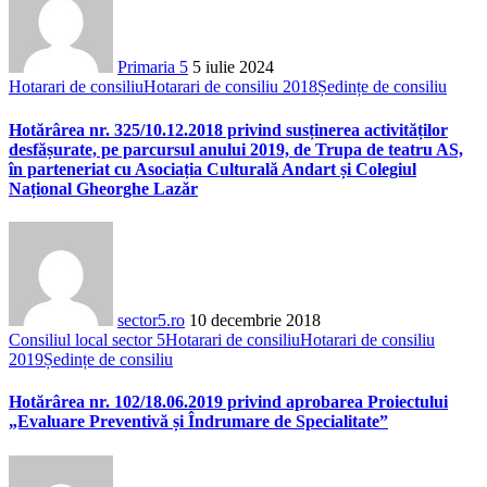
Primaria 5
5 iulie 2024
Hotarari de consiliu
Hotarari de consiliu 2018
Ședințe de consiliu
Hotărârea nr. 325/10.12.2018 privind susținerea activităților
desfășurate, pe parcursul anului 2019, de Trupa de teatru AS,
în parteneriat cu Asociația Culturală Andart și Colegiul
Național Gheorghe Lazăr
sector5.ro
10 decembrie 2018
Consiliul local sector 5
Hotarari de consiliu
Hotarari de consiliu
2019
Ședințe de consiliu
Hotărârea nr. 102/18.06.2019 privind aprobarea Proiectului
„Evaluare Preventivă și Îndrumare de Specialitate”