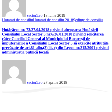
sector5.ro
18 iunie 2019
Hotarari de consiliu
Hotarari de consiliu 2018
Ședințe de consiliu
Hotărârea nr. 73/27.04.2018 privind abrogarea Hotărârii
Consiliului Local Sector 5 nr.6/26.01.2018 privind solicitarea
către Consiliul General al Municipiului București de
împuternicire a Consiliului Local Sector 5 să exercite atribuțiile
prevăzute de art.81 alin.(2) lit. c) din Legea nr.215/2001 privind
administrația publică locală
sector5.ro
27 aprilie 2018