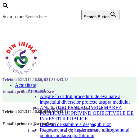
Search for:
Search Button
Telefon: 021.314.46.80, 021.314.43.18
Actualitate
Anunțuri
E-mail: primarie@sector5.ro
Afișare în cadrul procedurii de evaluare a
impactului diverselor proiecte asupra mediului
ANUNȚURI PENTRU INFORMAREA
Program de lucru al Primăriei Sector 5
Telefon: 021.314.46.80, 021.314.43.18
PUBLICULUI PRIVIND OBIECTIVELE DE
INVESTIȚII PUBLICE
E-mail: primarie@sector5.ro
Hotarari de stabilire a despagubirilor
Regulamentul de implementare a Programului
Luni - Joi 08:00 - 16:30; Vineri 08:00 - 14:00
pentru curățarea graffiti-ului