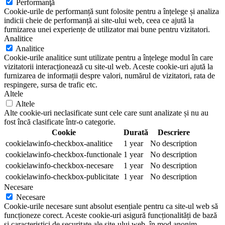
Performanţă
Cookie-urile de performanță sunt folosite pentru a înțelege și analiza
indicii cheie de performanță ai site-ului web, ceea ce ajută la
furnizarea unei experiențe de utilizator mai bune pentru vizitatori.
Analitice
Analitice
Cookie-urile analitice sunt utilizate pentru a înțelege modul în care
vizitatorii interacționează cu site-ul web. Aceste cookie-uri ajută la
furnizarea de informații despre valori, numărul de vizitatori, rata de
respingere, sursa de trafic etc.
Altele
Altele
Alte cookie-uri neclasificate sunt cele care sunt analizate și nu au
fost încă clasificate într-o categorie.
Cookie
Durată
Descriere
cookielawinfo-checkbox-analitice
1 year
No description
cookielawinfo-checkbox-functionale
1 year
No description
cookielawinfo-checkbox-necesare
1 year
No description
cookielawinfo-checkbox-publicitate
1 year
No description
Necesare
Necesare
Cookie-urile necesare sunt absolut esențiale pentru ca site-ul web să
funcționeze corect. Aceste cookie-uri asigură funcționalități de bază
și caracteristici de securitate ale site-ului web, în mod anonim.