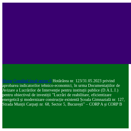
Home
Consiliul local sector 5
Hotărârea nr. 123/31.05.2023 privind
aprobarea indicatorilor tehnico-economici, în urma Documentațiilor de
Avizare a Lucrărilor de Intervenție pentru instituții publice (D.A.L.I.)
pentru obiectivul de investiții ”Lucrări de reabilitare, eficientizare
energetică și modernizare construcție existentă Școala Gimnazială nr. 127,
Strada Munții Carpați nr. 68, Sector 5, București” – CORP A și CORP B