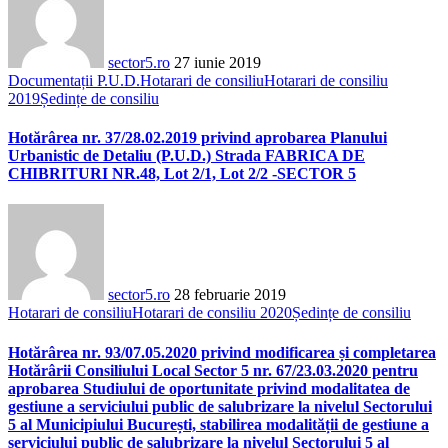
sector5.ro
27 iunie 2019
Documentații P.U.D.
Hotarari de consiliu
Hotarari de consiliu
2019
Ședințe de consiliu
Hotărârea nr. 37/28.02.2019 privind aprobarea Planului
Urbanistic de Detaliu (P.U.D.) Strada FABRICA DE
CHIBRITURI NR.48, Lot 2/1, Lot 2/2 -SECTOR 5
sector5.ro
28 februarie 2019
Hotarari de consiliu
Hotarari de consiliu 2020
Ședințe de consiliu
Hotărârea nr. 93/07.05.2020 privind modificarea și completarea
Hotărârii Consiliului Local Sector 5 nr. 67/23.03.2020 pentru
aprobarea Studiului de oportunitate privind modalitatea de
gestiune a serviciului public de salubrizare la nivelul Sectorului
5 al Municipiului București, stabilirea modalității de gestiune a
serviciului public de salubrizare la nivelul Sectorului 5 al