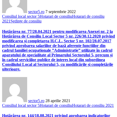
sector5.ro
7 septembrie 2022
Consiliul local sector 5
Hotarari de consiliu
Hotarari de consiliu
2021
Ședințe de consiliu
Hotărârea nr. 77/28.04.2021 pentru modificarea Anexei nr. 2 la
Hotărârea de Consiliu Local Sector 5 nr. 226/30.12.2020 privind
modificarea și completarea H.C.L. Sector 5 nr. 102/28.07.2017
privind aprobarea salariilor de bază aferente funcțiilor din
cadrul familiei ocupaționale ”Administrație” utilizate în cadrul
aparatului de specialitate al Primarului Sectorului 5, precum și
în cadrul serviciilor publice de interes local din subordinea
Consiliului Local al Sectorului 5, cu modificările și completările
ulterioare.
sector5.ro
28 aprilie 2021
Consiliul local sector 5
Hotarari de consiliu
Hotarari de consiliu 2021
Hotărârea nr. 144/18.08.2021 privind aprobarea indicatorilor