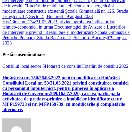
de Intervenție pentru instituții publice (D.A.L.I.) pentru obiectivul
de investiții ”Lucrări de reabilitare, eficientizare energetică și
modernizare construcție existentă Școala Gimnazială nr. 126, Strada
Lerești nr. 12, Sector 5, București”
9 august 2023
Hotărârea nr. 124/31.05.2023 privind aprobarea indicatorilor
tehnico-economici, în urma Documentației de Avizare a Lucrărilor
de Intervenție privind ”Reabilitare și modernizare Școala Gimnazială
Petrache Poenaru, Strada Bacău nr. 1, Sector 5, București”
9 august
2023
Postări asemănatoare
Consiliul local sector 5
Hotarari de consiliu
Hotărâri de consiliu 2022
Hotărârea nr. 130/26.08.2022 pentru modificarea Hotărârii
Consiliului Local nr. 53/31.03.2021 privind constituirea comisiei
cu personalul împuternicit, pentru punerea în aplicare a
Hotărârii de Guvern nr.569/16.07.2020, care va participa la
activitatea de predare-primire a imobilelor identificate cu nr.
MFP159738 și nr. MFP159739, cu modificările și completările
ulterioare.