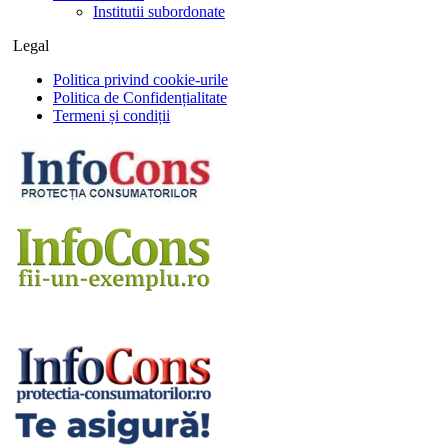
Institutii subordonate
Legal
Politica privind cookie-urile
Politica de Confidențialitate
Termeni și condiții