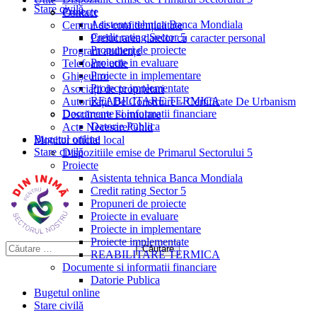
Stare civilă
Proiecte
Contact
Asistenta tehnica Banca Mondiala
Centrul de confidențialitate
Credit rating Sector 5
Prelucrarea datelor cu caracter personal
Propuneri de proiecte
Program audiențe
Proiecte in evaluare
Telefoane utile
Proiecte in implementare
Ghișeul.ro
Proiecte implementate
Asociații de proprietari
REABILITARE TERMICA
Autorizații De Construire – Certificate De Urbanism
Documente si informatii financiare
Descărcare Formulare
Datorie Publica
Acte Necesare/Ghid
Bugetul online
Monitor oficial local
Stare civilă
Dispozitiile emise de Primarul Sectorului 5
Proiecte
Asistenta tehnica Banca Mondiala
Credit rating Sector 5
Propuneri de proiecte
Proiecte in evaluare
Proiecte in implementare
Proiecte implementate
REABILITARE TERMICA
Documente si informatii financiare
Datorie Publica
Bugetul online
Stare civilă