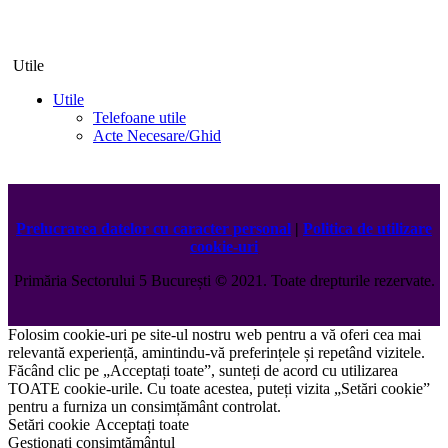
Utile
Utile
Telefoane utile
Acte Necesare/Ghid
Prelucrarea datelor cu caracter personal
|
Politica de utilizare
cookie-uri
Primăria Sectorului 5 București
©️
2021. Toate drepturile rezervate.
Folosim cookie-uri pe site-ul nostru web pentru a vă oferi cea mai
relevantă experiență, amintindu-vă preferințele și repetând vizitele.
Făcând clic pe „Acceptați toate”, sunteți de acord cu utilizarea
TOATE cookie-urile. Cu toate acestea, puteți vizita „Setări cookie”
pentru a furniza un consimțământ controlat.
Setări cookie
Acceptați toate
Gestionați consimțământul