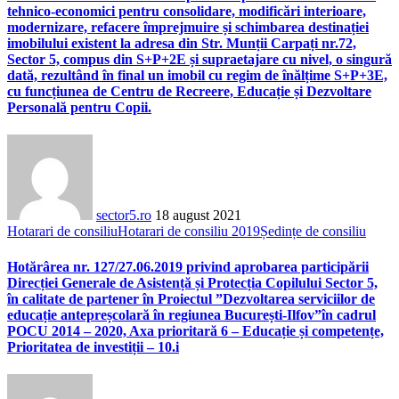
tehnico-economici pentru consolidare, modificări interioare,
modernizare, refacere împrejmuire și schimbarea destinației
imobilului existent la adresa din Str. Munții Carpați nr.72,
Sector 5, compus din S+P+2E și supraetajare cu nivel, o singură
dată, rezultând în final un imobil cu regim de înălțime S+P+3E,
cu funcțiunea de Centru de Recreere, Educație și Dezvoltare
Personală pentru Copii.
sector5.ro
18 august 2021
Hotarari de consiliu
Hotarari de consiliu 2019
Ședințe de consiliu
Hotărârea nr. 127/27.06.2019 privind aprobarea participării
Direcției Generale de Asistență și Protecția Copilului Sector 5,
în calitate de partener în Proiectul ”Dezvoltarea serviciilor de
educație antepreșcolară în regiunea București-Ilfov”în cadrul
POCU 2014 – 2020, Axa prioritară 6 – Educație și competențe,
Prioritatea de investiții – 10.i