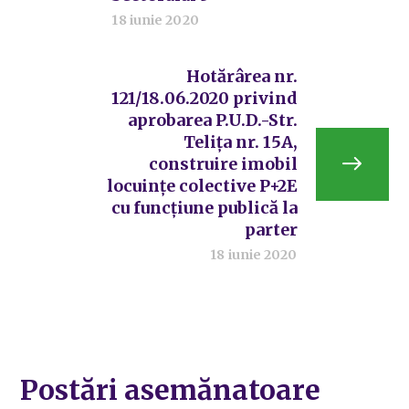
18 iunie 2020
Hotărârea nr.
121/18.06.2020 privind
aprobarea P.U.D.-Str.
Telița nr. 15A,
construire imobil
locuințe colective P+2E
cu funcțiune publică la
parter
18 iunie 2020
Postări asemănatoare