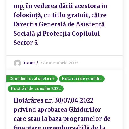
mp, în vederea dării acestora în
folosință, cu titlu gratuit, către
Direcția Generală de Asistență
Socială și Protecția Copilului
Sector 5.
Ionut
27 noiembrie 2025
Consiliul local sector 5
Hotarari de consiliu
Hotărâri de consiliu 2022
Hotărârea nr. 30/07.04.2022
privind aprobarea Ghidurilor
care stau la baza programelor de
finanțare nerambursabilă de la