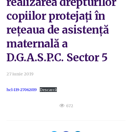
realizarea drepturilor
copiilor protejați în
rețeaua de asistență
maternală a
D.G.A.S.P.C. Sector 5
27 iunie 2019
hcl-119-27062019
Descarcă
672