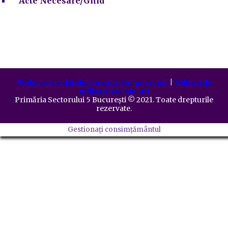
Acte Necesare/Ghid
Prelucrarea datelor cu caracter personal
|
Politica de
utilizare cookie-uri
Primăria Sectorului 5 București
©️
2021. Toate drepturile
rezervate.
Gestionați consimțământul