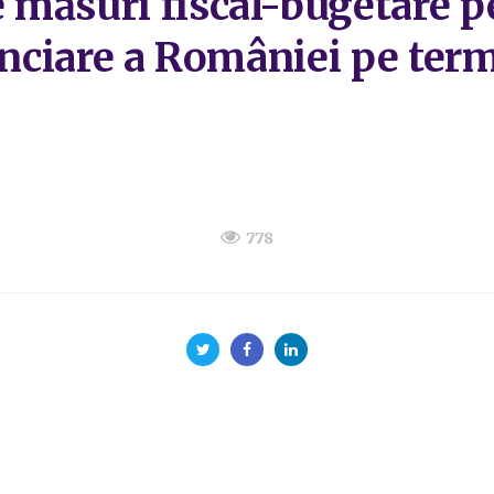
 măsuri fiscal-bugetare p
nanciare a României pe ter
778