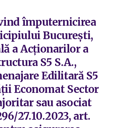
ivind împuternicirea
icipiului București,
ă a Acționarilor a
tructura S5 S.A.,
enajare Edilitară S5
tății Economat Sector
ajoritar sau asociat
296/27.10.2023, art.