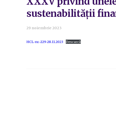
XXXV privind unele
sustenabilităţii fi
29 noiembrie 2023
HCL-nr.-229-28.11.2023
Descarcă