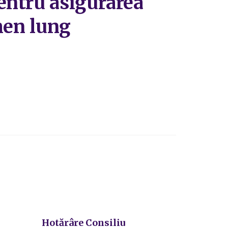
entru asigurarea
men lung
Hotărâre Consiliu