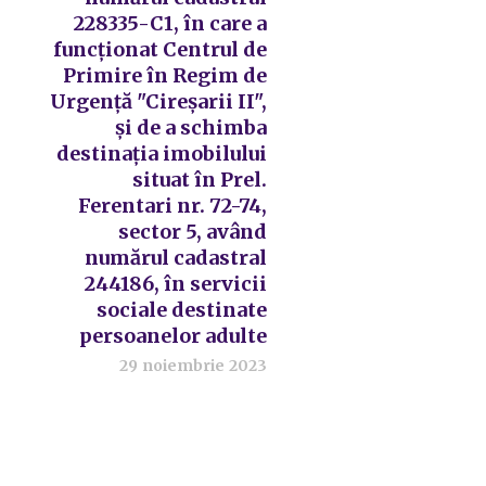
228335-C1, în care a
funcționat Centrul de
Primire în Regim de
Urgență "Cireșarii II",
și de a schimba
destinația imobilului
situat în Prel.
Ferentari nr. 72-74,
sector 5, având
numărul cadastral
244186, în servicii
sociale destinate
persoanelor adulte
29 noiembrie 2023