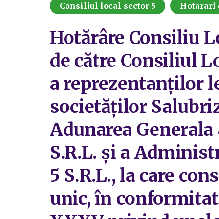
Consiliul local sector 5
Hotarari 
Hotărâre Consiliu L
de către Consiliul L
a reprezentanților l
societăților Salubriz
Adunarea Generala a
S.R.L. și a Administ
5 S.R.L., la care con
unic, în conformitat