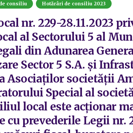
de consiliu
Hotărâri de consiliu 2023
ocal nr. 229-28.11.2023 pr
ocal al Sectorului 5 al Mun
egali din Adunarea General
are Sector 5 S.A. și Infras
 Asociaților societății Am
ratorului Special al socie
siliul local este acționar m
e cu prevederile Legii nr. 