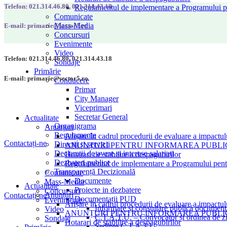
Telefon: 021.314.46.80, 021.314.43.18
Regulamentul de implementare a Programului pen
Comunicate
Mass-Media
E-mail: primarie@sector5.ro
Concursuri
Evenimente
Video
Telefon: 021.314.46.80, 021.314.43.18
Sondaje
Primărie
E-mail: primarie@sector5.ro
Conducere
Primar
City Manager
Viceprimari
Secretar General
Actualitate
Organigrama
Anunțuri
Regulamente
Afișare în cadrul procedurii de evaluare a impactul
Contactați-ne
Direcții și servicii
ANUNȚURI PENTRU INFORMAREA PUBLICU
Declarații de avere și interese salariați
Hotarari de stabilire a despagubirilor
Dezbateri publice
Regulamentul de implementare a Programului pentru
Transparență Decizională
Comunicate
Documente
Mass-Media
Actualitate
Proiecte in dezbatere
Concursuri
Anunțuri
Contactați-ne
Documentații PUD
Evenimente
Afișare în cadrul procedurii de evaluare a impactul
Informare și consultare publică document
Video
ANUNȚURI PENTRU INFORMAREA PUBLICU
C.T.A.T.U. – Convocator și ordinea de z
Sondaje
Hotarari de stabilire a despagubirilor
Ședințe C.T.A.T.U