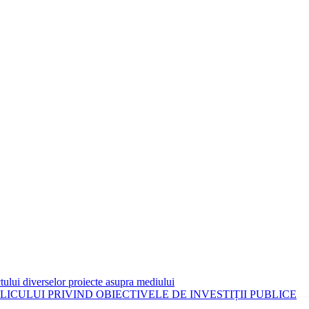
tului diverselor proiecte asupra mediului
CULUI PRIVIND OBIECTIVELE DE INVESTIȚII PUBLICE