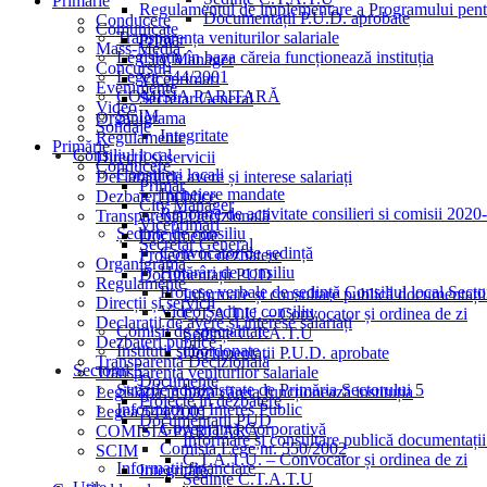
Primărie
Regulamentul de implementare a Programului pentru
Documentații P.U.D. aprobate
Conducere
Comunicate
Transparența veniturilor salariale
Primar
Mass-Media
Legislația în baza căreia funcționează instituția
City Manager
Concursuri
Legea 544/2001
Viceprimari
Evenimente
COMISIA PARITARĂ
Secretar General
Video
SCIM
Organigrama
Sondaje
Integritate
Regulamente
Primărie
Consiliul local
Direcții și servicii
Conducere
Consilieri locali
Declarații de avere și interese salariați
Primar
Incheiere mandate
Dezbateri publice
City Manager
Rapoarte de activitate consilieri si comisii 202
Transparență Decizională
Viceprimari
Ședințe de consiliu
Documente
Secretar General
Convocator de ședință
Proiecte in dezbatere
Organigrama
Hotărâri de consiliu
Documentații PUD
Regulamente
Procese verbale de ședință Consiliul local Secto
Informare și consultare publică documentați
Direcții și servicii
Video Ședințe consiliu
C.T.A.T.U. – Convocator și ordinea de zi
Declarații de avere și interese salariați
Comisii de specialitate
Ședințe C.T.A.T.U
Dezbateri publice
Institutii subordonate
Documentații P.U.D. aprobate
Transparență Decizională
Sectorul 5
Transparența veniturilor salariale
Documente
Străzile administrate de Primăria Sectorului 5
Legislația în baza căreia funcționează instituția
Proiecte in dezbatere
Informații de Interes Public
Legea 544/2001
Documentații PUD
Guvernanță Corporativă
COMISIA PARITARĂ
Informare și consultare publică documentați
Comisia Lege nr. 550/2002
SCIM
C.T.A.T.U. – Convocator și ordinea de zi
Informații financiare
Integritate
Ședințe C.T.A.T.U