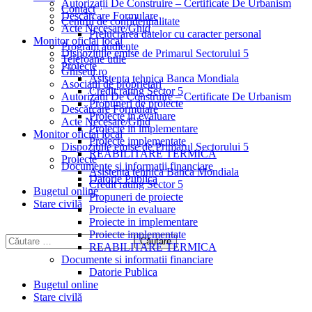
Autorizații De Construire – Certificate De Urbanism
Contact
Descărcare Formulare
Centrul de confidențialitate
Acte Necesare/Ghid
Prelucrarea datelor cu caracter personal
Monitor oficial local
Program audiențe
Dispozitiile emise de Primarul Sectorului 5
Telefoane utile
Proiecte
Ghișeul.ro
Asistenta tehnica Banca Mondiala
Asociații de proprietari
Credit rating Sector 5
Autorizații De Construire – Certificate De Urbanism
Propuneri de proiecte
Descărcare Formulare
Proiecte in evaluare
Acte Necesare/Ghid
Proiecte in implementare
Monitor oficial local
Proiecte implementate
Dispozitiile emise de Primarul Sectorului 5
REABILITARE TERMICA
Proiecte
Documente si informatii financiare
Asistenta tehnica Banca Mondiala
Datorie Publica
Credit rating Sector 5
Bugetul online
Propuneri de proiecte
Stare civilă
Proiecte in evaluare
Proiecte in implementare
Proiecte implementate
REABILITARE TERMICA
Documente si informatii financiare
Datorie Publica
Bugetul online
Stare civilă