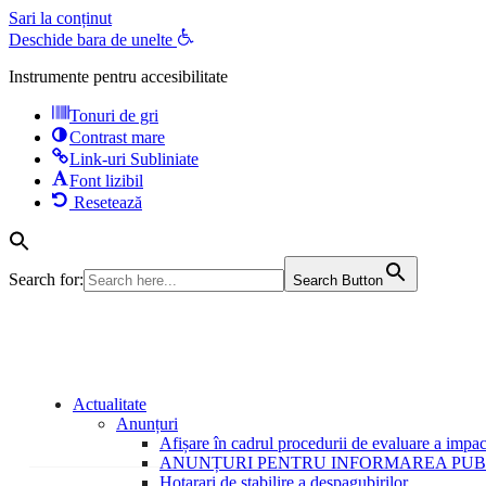
Sari la conținut
Deschide bara de unelte
Instrumente pentru accesibilitate
Tonuri de gri
Contrast mare
Link-uri Subliniate
Font lizibil
Resetează
Search for:
Search Button
Actualitate
Anunțuri
Afișare în cadrul procedurii de evaluare a impac
ANUNȚURI PENTRU INFORMAREA PUBLI
Hotarari de stabilire a despagubirilor