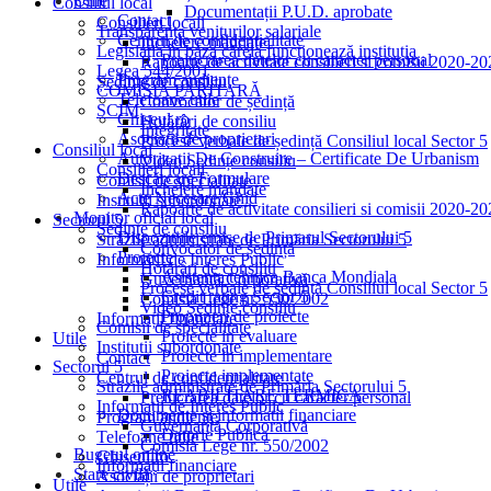
Utile
Consiliul local
Documentații P.U.D. aprobate
Contact
Consilieri locali
Transparența veniturilor salariale
Centrul de confidențialitate
Incheiere mandate
Legislația în baza căreia funcționează instituția
Prelucrarea datelor cu caracter personal
Rapoarte de activitate consilieri si comisii 2020-2
Legea 544/2001
Program audiențe
Ședințe de consiliu
COMISIA PARITARĂ
Telefoane utile
Convocator de ședință
SCIM
Ghișeul.ro
Hotărâri de consiliu
Integritate
Asociații de proprietari
Procese verbale de ședință Consiliul local Sector 5
Consiliul local
Autorizații De Construire – Certificate De Urbanism
Video Ședințe consiliu
Consilieri locali
Descărcare Formulare
Comisii de specialitate
Incheiere mandate
Acte Necesare/Ghid
Institutii subordonate
Rapoarte de activitate consilieri si comisii 2020-2
Monitor oficial local
Sectorul 5
Ședințe de consiliu
Dispozitiile emise de Primarul Sectorului 5
Străzile administrate de Primăria Sectorului 5
Convocator de ședință
Proiecte
Informații de Interes Public
Hotărâri de consiliu
Asistenta tehnica Banca Mondiala
Guvernanță Corporativă
Procese verbale de ședință Consiliul local Sector 5
Credit rating Sector 5
Comisia Lege nr. 550/2002
Video Ședințe consiliu
Propuneri de proiecte
Informații financiare
Comisii de specialitate
Proiecte in evaluare
Utile
Institutii subordonate
Proiecte in implementare
Contact
Sectorul 5
Proiecte implementate
Centrul de confidențialitate
Străzile administrate de Primăria Sectorului 5
REABILITARE TERMICA
Prelucrarea datelor cu caracter personal
Informații de Interes Public
Documente si informatii financiare
Program audiențe
Guvernanță Corporativă
Datorie Publica
Telefoane utile
Comisia Lege nr. 550/2002
Bugetul online
Ghișeul.ro
Informații financiare
Stare civilă
Asociații de proprietari
Utile