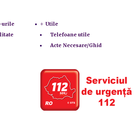
Utile
-urile
Utile
litate
Telefoane utile
Acte Necesare/Ghid