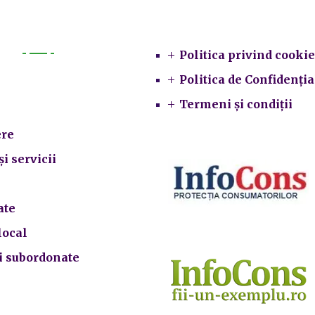
Legal
Politica privind cookie
Primarie
Politica de Confidenția
Termeni și condiții
re
și servicii
ate
local
ii subordonate