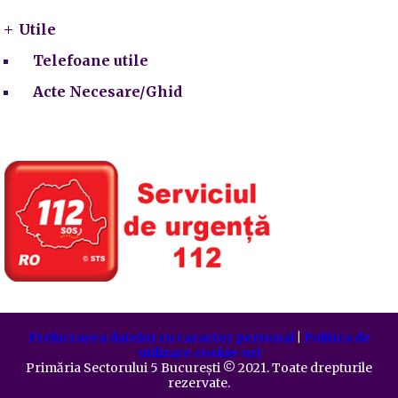
Utile
Telefoane utile
Acte Necesare/Ghid
Prelucrarea datelor cu caracter personal
|
Politica de
utilizare cookie-uri
Primăria Sectorului 5 București
©️
2021. Toate drepturile
rezervate.